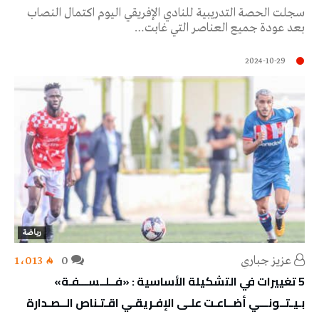
سجلت الحصة التدريبية للنادي الإفريقي اليوم اكتمال النصاب
بعد عودة جميع العناصر التي غابت…
2024-10-29
رياضة
عزيز جباري
0
1٬013
5 تغييرات في التشكيلة الأساسية : «فــلــســـفـة»
بـيـتــونـــي أضــاعـت علـى الإفـريقـي اقـتـناص الــصـدارة