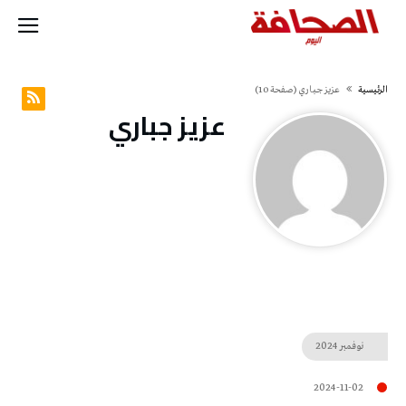
‫الرئيسية‬
عزيز جباري
(‫صفحة‬ 10)
عزيز جباري
نوفمبر
2024
2024-11-02