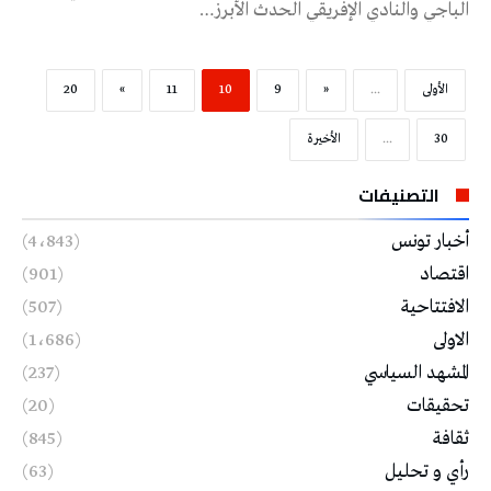
الباجي والنادي الإفريقي الحدث الأبرز…
‫الأولى‬
...
«
9
10
11
»
20
30
...
‫الأخيرة‬
التصنيفات
أخبار تونس
(4٬843)
اقتصاد
(901)
الافتتاحية
(507)
الاولى
(1٬686)
المشهد السياسي
(237)
تحقيقات
(20)
ثقافة
(845)
رأي و تحليل
(63)