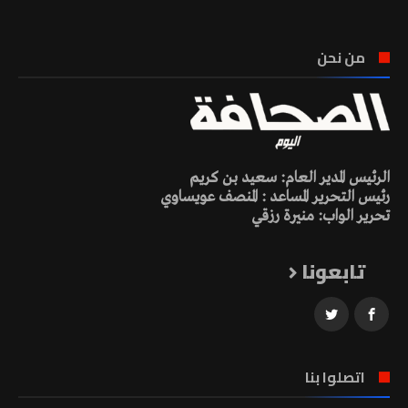
من نحن
الرئيس المدير العام: سعيد بن كريم
رئيس التحرير المساعد : المنصف عويساوي
تحرير الواب: منيرة رزقي
تابعونا
اتصلوا بنا