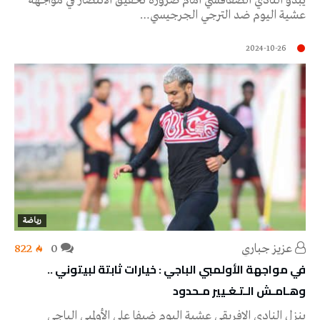
يبدو النادي الصفاقسي أمام ضرورة تحقيق الانتصار في مواجهة
عشية اليوم ضد الترجي الجرجيسي…
2024-10-26
رياضة
عزيز جباري
0
822
في مواجهة الأولمبي الباجي : خيارات ثابتة لبيتوني ..
وهـامـش الـتـغـيير مـحدود
ينزل النادي الإفريقي عشية اليوم ضيفا على الأولمبي الباجي