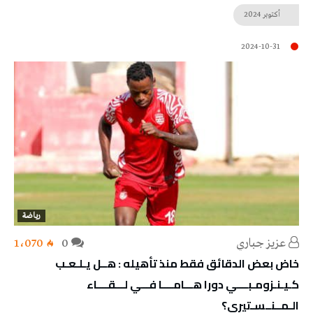
أكتوبر
2024
2024-10-31
رياضة
عزيز جباري
0
1٬070
خاض بعض الدقائق فقط منذ تأهيله : هــل يـلـعـب
كـيـنـزومـبــــي دورا هـــامــــا فـــي لـــقــــاء
الـمــنــسـتيري؟