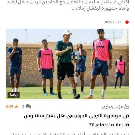
اكتفى مستقبل سليمان بالتعادل مع اتحاد بن قردان داخل أرضه
وأمام جمهوره ليفشل زملاء…
2024-10-27
رياضة
عزيز جباري
0
845
في مواجهة الترجي الجرجيسي :هل يغيـّر سانتـوس
قنـاعاتـه الدفاعية؟