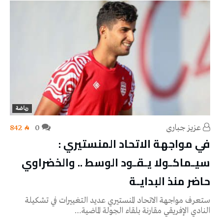
رياضة
عزيز جباري
0
842
في مواجهة الاتحاد المنستيري :
سيـماكـولا يـقـود الوسط .. والخضراوي
حاضر منذ البدايـة
ستعرف مواجهة الاتحاد المنستيري عديد التغييرات في تشكيلة
النادي الإفريقي مقارنة بلقاء الجولة الماضية…