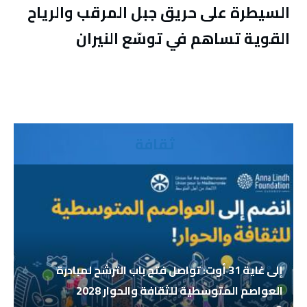
السيطرة على حريق جبل المرقب والرياح
القوية تساهم في توسّع النيران
ثقافة
إلى غاية 31 أوت: تواصل فتح باب الترشح لمبادرة
العواصم المتوسطية للثقافة والحوار 2028