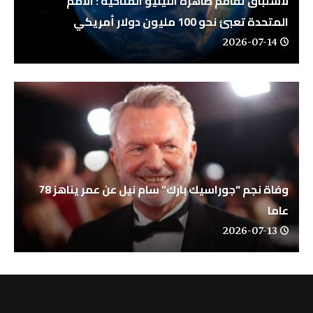
لاستباق تفاقم ظاهرة النينيو المناخية : الأمم
المتحدة تعبئ نحو 100 مليون دولار أمريكي
2026-07-14
وفاة نجم “جوراسيك بارك” سام نيل عن عمر يناهز 78
عاما
2026-07-13