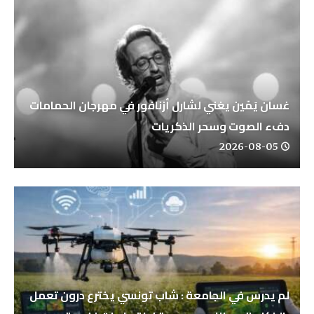
غسان يَمّين يغني لشارل أزنافور في مهرجان الحمامات
دفء الصوت وسحر الذكريات
2026-08-05
لم يدرس في الجامعة : شاب تونسي يخترع درون تعمل