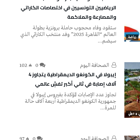
الرياضيين التونسيين في اختصاصات الكاراتي
والمصارعة والملاكمة
ستقود وفاء محجوب حاملة برونزية بطولة
العالم “القاهرة 2025” وفد منتخب الكاراتي الذي
رياضة
سيضم…
‭ ‬الصحافة‭ ‬اليوم
0
102
إيبولا في الكونغو الديمقراطية يتجاوز 4
آلاف إصابة في ثاني أكبر تفشٍ عالمي
تجاوز عدد الإصابات المؤكدة بفيروس إيبولا في
جمهورية الكونغو الديمقراطية أربعة آلاف حالة
للمرة…
 و دولي
‭ ‬الصحافة‭ ‬اليوم
0
97