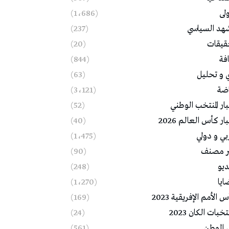
ولى
(1٬686)
شهد السياسي
(237)
قيقات
(20)
فة
(844)
ي و تحليل
(63)
اضة
(3٬121)
ار المنتخب الوطني
(52)
ار كأس العالم 2026
(40)
بي و دولي
(1٬475)
ر مصنف
(90)
ديو
(248)
ايا
(1٬270)
 الأمم الإفريقية 2023
(169)
خبات الكان 2023
(24)
 الوطن
(561)