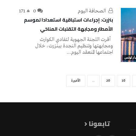
‭ ‬الصحافة‭ ‬اليوم
0
171
بنزرت: إجراءات استباقية استعدادا لموسم
الأمطار ومجابهة التقلبات المناخي
أقرت اللجنة الجهوية لتفادي الكوارث
ومجابهتها وتنظيم النجدة ببنزرت، خلال
اجتماعها المنعقد اليوم…
ار تونس
10
20
...
‫الأخيرة‬
تابعونا