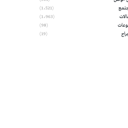
تمع
(1٬521)
الات
(1٬963)
وعات
(98)
براج
(19)