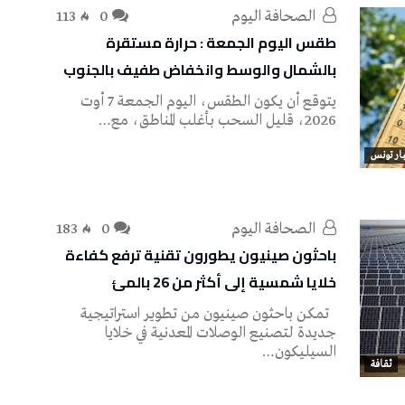
‭ ‬الصحافة‭ ‬اليوم
0
113
طقس اليوم الجمعة : حرارة مستقرة
بالشمال والوسط وانخفاض طفيف بالجنوب
يتوقع أن يكون الطقس، اليوم الجمعة 7 أوت
2026، قليل السحب بأغلب المناطق، مع…
ار تونس
‭ ‬الصحافة‭ ‬اليوم
0
183
باحثون صينيون يطورون تقنية ترفع كفاءة
خلايا شمسية إلى أكثر من 26 بالمئ
تمكن باحثون صينيون من تطوير استراتيجية
جديدة لتصنيع الوصلات المعدنية في خلايا
السيليكون…
ثقافة