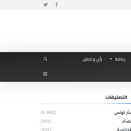
رياضة
رأي و تحليل
التصنيفات
بار تونس
(4٬842)
تصاد
(901)
فتتاحية
(507)