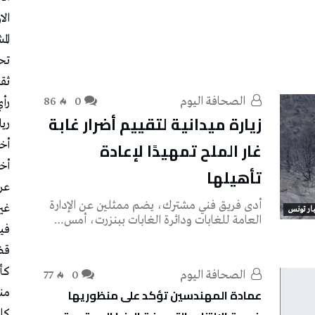
الا
الم
تح
ثقا
‭ ‬الصحافة‭ ‬اليوم
0
86
رأ
زيارة ميدانية لتقييم أضرار غابة
ري
غار الملح تمهيدًا لإعادة
أخب
أخب
تأهيلها
عر
أدى فريق فني مشترك، يضم ممثلين عن الإدارة
غي
ار تونس
العامة للغابات ودائرة الغابات ببنزرت، أمس…
في
قض
كأس
‭ ‬الصحافة‭ ‬اليوم
0
77
عمادة المهندسين تؤكد على منظوريها
منت
كل