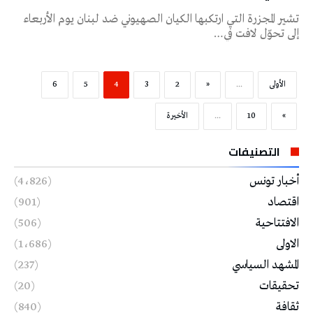
‬إلى‭ ‬تحوّل‭ ‬لافت‭ ‬في‭…
‫الأولى‬
...
«
2
3
4
5
6
»
10
...
‫الأخيرة‬
التصنيفات
أخبار تونس
(4٬826)
اقتصاد
(901)
الافتتاحية
(506)
الاولى
(1٬686)
المشهد السياسي
(237)
تحقيقات
(20)
ثقافة
(840)