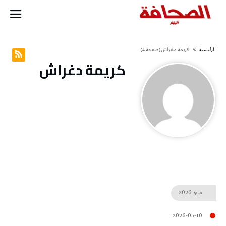
‫الرئيسية‬
كريمة‭ ‬دغراش
(‫صفحة‬ 4)
كريمة‭ ‬دغراش
مايو
2026
2026-05-10