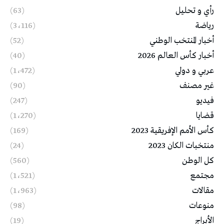
رأي و تحليل
(63)
رياضة
(3٬116)
أخبار المنتخب الوطني
(52)
أخبار كأس العالم 2026
(40)
عربي و دولي
(1٬472)
غير مصنف
(90)
فيديو
(247)
قضايا
(1٬270)
كأس الأمم الإفريقية 2023
(169)
منتخبات الكان 2023
(24)
كل الوطن
(560)
مجتمع
(1٬521)
مقالات
(1٬963)
منوعات
(98)
الأبراج
(19)