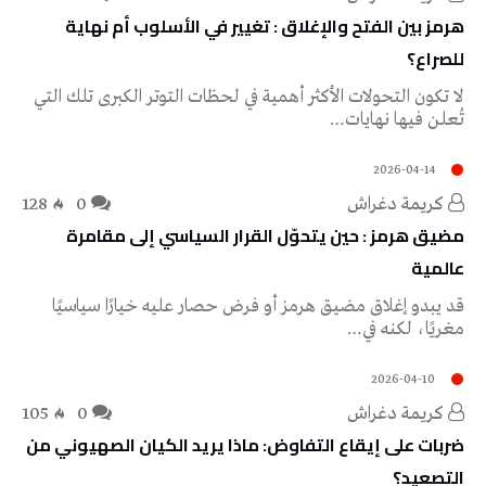
‬للصراع؟
‬تُعلن‭ ‬فيها‭ ‬نهايات‭…
2026-04-14
كريمة‭ ‬دغراش
0
128
‬عالمية
‬مغريًا،‭ ‬لكنه‭ ‬في‭…
2026-04-10
كريمة‭ ‬دغراش
0
105
ضربات على إيقاع التفاوض: ماذا يريد الكيان الصهيوني من
التصعيد؟