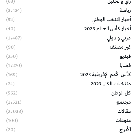
رأي و تحليل
(63)
رياضة
(3٬134)
أخبار المنتخب الوطني
(52)
أخبار كأس العالم 2026
(40)
عربي و دولي
(1٬487)
غير مصنف
(90)
فيديو
(250)
قضايا
(1٬270)
كأس الأمم الإفريقية 2023
(169)
منتخبات الكان 2023
(24)
كل الوطن
(562)
مجتمع
(1٬521)
مقالات
(2٬038)
منوعات
(100)
الأبراج
(20)