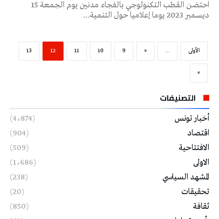
احتضن القطب التكنولوجي بالفجاء مدنين يوم الجمعة 15
ديسمبر 2023 يوما إعلاميا حول التنمية…
‫الأولى‬
...
«
9
10
11
12
13
»
التصنيفات
أخبار تونس
(4٬874)
اقتصاد
(904)
الافتتاحية
(509)
الاولى
(1٬686)
المشهد السياسي
(238)
تحقيقات
(20)
ثقافة
(850)