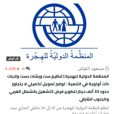
كل الوطن
مسعود الكواش
0
4٬258
المنظمة الدولية للهجرة | تنظيم ست ورشات بست ولايات
ذات أولوية في التنمية : توفير تمويل تكميلي لا يتجاوز
حدود 33 ألف دينار لتطوير فرص التشغيل بالشمال الغربي
والجنوب الشرقي
تنظم المنظمة الدولية للهجرة من 15 إلى 24 جانفي الجاري ست
ورشات لتقديم مشروع…