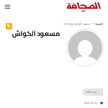
‫الرئيسية‬
مسعود الكواش
(‫صفحة‬ 12)
مسعود الكواش
يناير
2024
2024-01-24