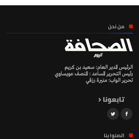
من نحن
الرئيس المدير العام: سعيد بن كريم
رئيس التحرير المساعد : المنصف عويساوي
تحرير الواب: منيرة رزقي
تابعونا
اتصلوا بنا