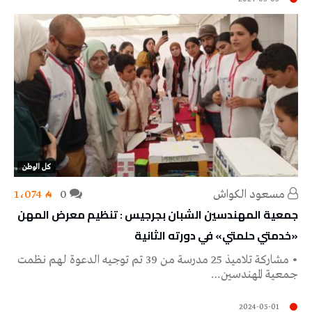
كل الوطن
مسعود الكواش
0
1٬074
جمعية المهندسين الشبان بجرجيس : تنظيم معرض المهن
«خدمتي حلمتي» في دورته الثانية
• مشاركة تلاميذ 25 مدرسة من 39 تم توجيه الدعوة لهم نظمت
جمعية المهندسين…
2024-05-01