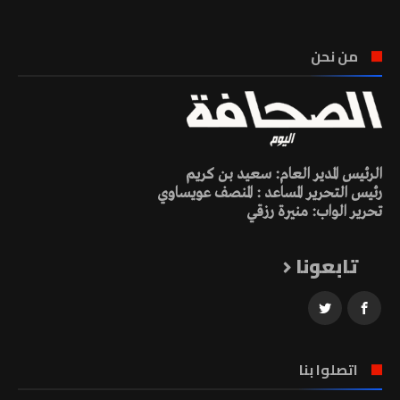
من نحن
الرئيس المدير العام: سعيد بن كريم
رئيس التحرير المساعد : المنصف عويساوي
تحرير الواب: منيرة رزقي
تابعونا
اتصلوا بنا