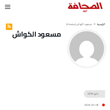
‫الرئيسية‬
مسعود الكواش
(‫صفحة‬ 9)
مسعود الكواش
مايو
2024
2024-05-18