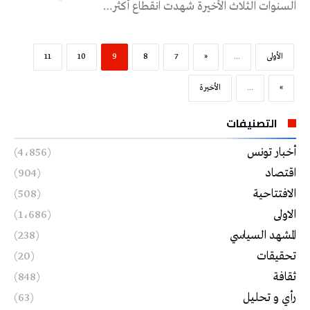
السنوات الثلاث الأخيرة شهدت انقطاع أكثر…
‫الأولى‬
...
«
7
8
9
10
11
»
...
‫الأخيرة‬
التصنيفات
أخبار تونس
(4٬856)
اقتصاد
(904)
الافتتاحية
(508)
الاولى
(1٬686)
المشهد السياسي
(238)
تحقيقات
(20)
ثقافة
(848)
رأي و تحليل
(63)