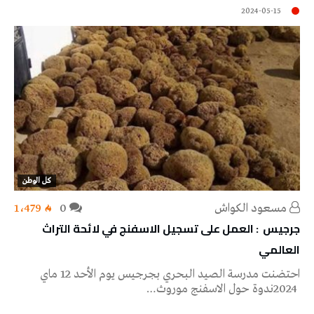
2024-05-15
كل الوطن
مسعود الكواش
0
1٬479
‬العالمي
‬2024‭ ‬ندوة‭ ‬حول‭ ‬الاسفنج‭ ‬موروث‭…