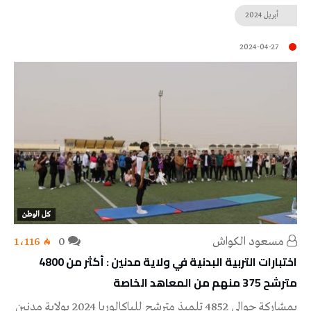
أبريل
2024
2024-04-27
كل الوطن
مسعود الكواش
0
1٬116
اختبارات التربية البدنية في ولاية مدنين : أكثر من 4800
مترشح 375 منهم من المعاهد الخاصة
بمشاركة حوالي 4852 تلميذ مترشح للباكالوريا 2024 بولاية مدنين