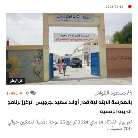
2024-05-16
كل الوطن
مسعود الكواش
0
1٬441
بالمدرسة الابتدائية قصر أولاد سعيد بجرجيس : تركيز برنامج
التربية الرقمية
تم يوم الثلاثاء 14 ماي 2024 توزيع 25 لوحة رقمية لتمكين حوالي
700 تلميذ…