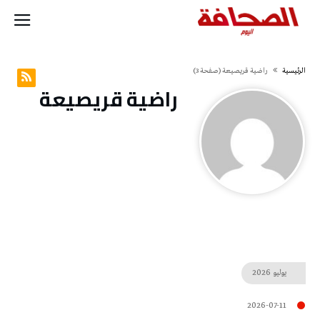
‫الرئيسية‬
راضية قريصيعة
(‫صفحة‬ 3)
راضية قريصيعة
يوليو
2026
2026-07-11