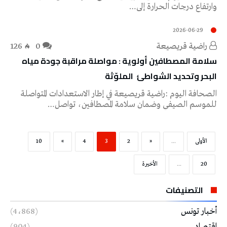
‬وارتفاع‭ ‬درجات‭ ‬الحرارة‭ ‬إلى‭…
2026-06-29
راضية قريصيعة
0
126
‬البحر‭ ‬وتحديد‭ ‬الشواطئ‭ ‬الملوّثة
‬للموسم‭ ‬الصيفي‭ ‬وضمان‭ ‬سلامة‭ ‬المصطافين،‭ ‬تواصل‭…
‫الأولى‬
...
«
2
3
4
»
10
20
...
‫الأخيرة‬
التصنيفات
أخبار تونس
(4٬868)
اقتصاد
(904)