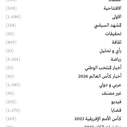
الافتتاحية
(509)
الاولى
(1٬686)
المشهد السياسي
(238)
تحقيقات
(20)
ثقافة
(849)
رأي و تحليل
(63)
رياضة
(3٬134)
أخبار المنتخب الوطني
(52)
أخبار كأس العالم 2026
(40)
عربي و دولي
(1٬485)
غير مصنف
(90)
فيديو
(250)
قضايا
(1٬270)
كأس الأمم الإفريقية 2023
(169)