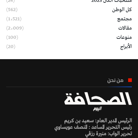
منتخبات الكان 2023
(24)
كل الوطن
(562)
مجتمع
(1٬521)
مقالات
(2٬009)
منوعات
(100)
الأبراج
(20)
من نحن
الرئيس المدير العام: سعيد بن كريم
رئيس التحرير المساعد : المنصف عويساوي
تحرير الواب: منيرة رزقي