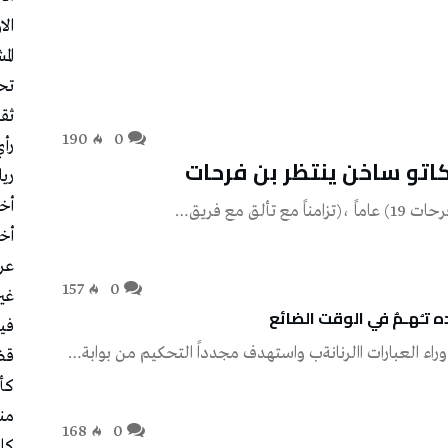
الا
الم
تح
ثقا
190
0
رأ
ري
أخب
أخب
عر
157
0
غي
في
قض
كأس
منت
168
0
كل