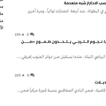
مج
مق
من
الأ
199
0
جــوم الــتــرجــي يــتــحـــدون طــمـــوح «صــــــن
205
0
ديــلات