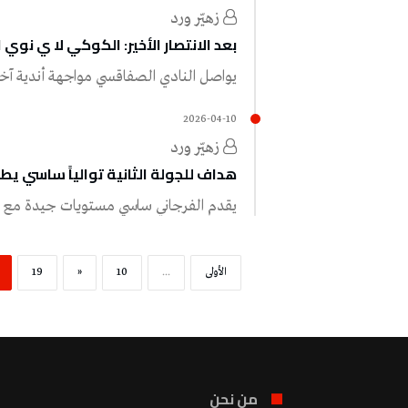
زهيّر‭ ‬ورد
بعد الانتصار الأخير: الكوكي لا ي نوي القي
يواصل‭ ‬النادي‭ ‬الصفاقسي‭ ‬مواجهة‭ ‬أندية‭ ‬آخر‭ ‬الترتيب‭ ‬في‭ ‬الجولة‭ ‬الأخيرة،‭ ‬وبعد‭ ‬أن‭ ‬واجه‭ ‬الشبيبة‭…
2026-04-10
زهيّر‭ ‬ورد
هداف للجولة الثانية توالياً ساسي يط
يقدم‭ ‬الفرجاني‭ ‬ساسي‭ ‬مستويات‭ ‬جيدة‭ ‬مع‭ ‬فريقه،‭ ‬الغرافة‭ ‬في‭ ‬الدوري‭ ‬القطري‭ ‬وترك‭ ‬بصمته‭ ‬للمقابلة‭…
‫الأولى‬
...
10
«
19
من نحن