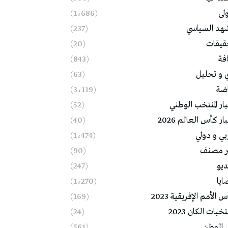
ولى
(1٬686)
شهد السياسي
(237)
قيقات
(20)
فة
(843)
ي و تحليل
(63)
اضة
(3٬119)
ار المنتخب الوطني
(52)
ار كأس العالم 2026
(40)
بي و دولي
(1٬474)
ر مصنف
(90)
ديو
(247)
ايا
(1٬270)
 الأمم الإفريقية 2023
(169)
خبات الكان 2023
(24)
 الوطن
(561)