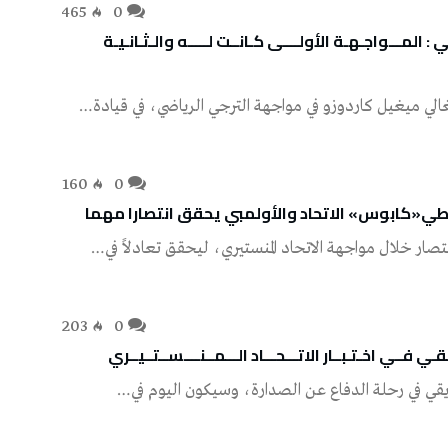
465
0
المـــواجـهـة الأولــــى كـانــت لـــــه والـثـانـيـة
160
0
ي«كابوس» الاتحاد والأولمبي يحقق انتصارا مهما
203
0