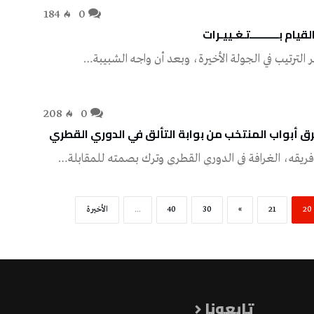
184
0
ام بــــــــــتـغـييـرات
208
0
رق أبواب المنتخب من بوابة التألق في الدوري القطري
20
21
»
30
40
...
‫الأخيرة‬
تابعونا