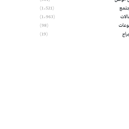
تمع
(1٬521)
الات
(1٬963)
وعات
(98)
براج
(19)