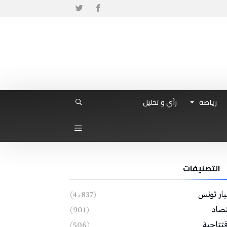
رياضة
رأي و تحليل
التصنيفات
بار تونس
(4٬837)
تصاد
(901)
فتتاحية
(506)