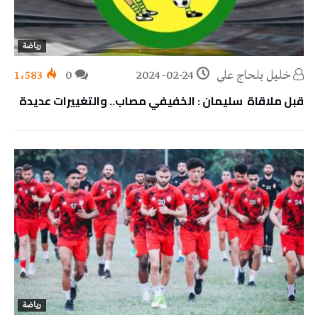
رياضة
خليل‭ ‬بلحاج‭ ‬علي
2024-02-24
0
1٬583
قبل ملاقاة سليمان : الخفيفي مصاب.. والتغييرات عديدة
رياضة