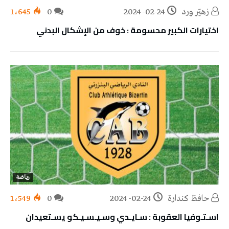
زهيّر‭ ‬ورد
2024-02-24
0
1٬645
اختيارات الكبير محسومة : خوف من الإشكال البدني
رياضة
حافظ كندارة
2024-02-24
0
1٬549
اسـتـوفيا العقوبة : سـايـدي وسـيـسـيـكو يسـتعيدان