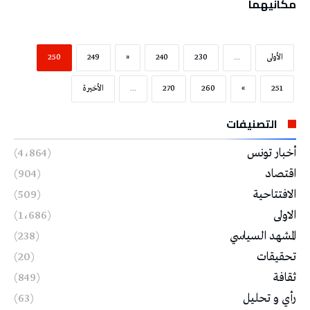
مكانيهما
‫الأولى‬
...
230
240
«
249
250
251
»
260
270
...
‫الأخيرة‬
التصنيفات
أخبار تونس
(4٬864)
اقتصاد
(904)
الافتتاحية
(509)
الاولى
(1٬686)
المشهد السياسي
(238)
تحقيقات
(20)
ثقافة
(849)
رأي و تحليل
(63)