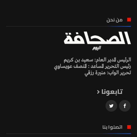
من نحن
الرئيس المدير العام: سعيد بن كريم
رئيس التحرير المساعد : المنصف عويساوي
تحرير الواب: منيرة رزقي
تابعونا
اتصلوا بنا