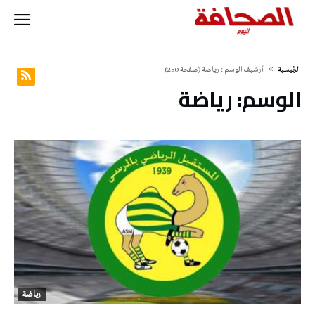
‫الرئيسية‬
‫أرشيف الوسم :‬ رياضة
(‫صفحة‬ 250)
الوسم:
رياضة
رياضة