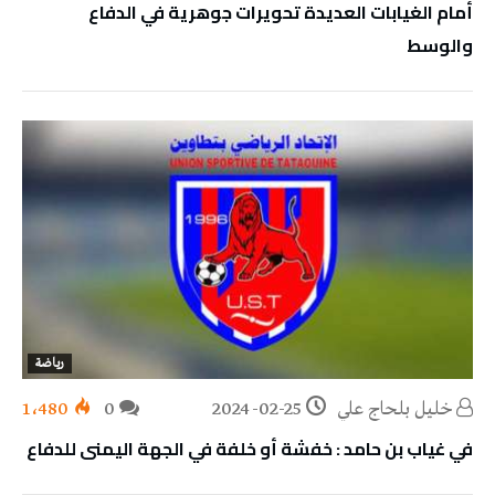
أمام الغيابات العديدة تحويرات جوهرية في الدفاع
والوسط
رياضة
خليل‭ ‬بلحاج‭ ‬علي
2024-02-25
0
1٬480
في غياب بن حامد : خفشة أو خلفة في الجهة اليمنى للدفاع