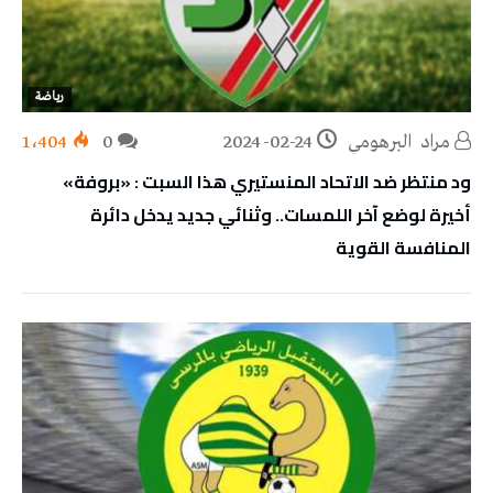
رياضة
مراد‭ ‬ البرهومي
2024-02-24
0
1٬404
ود منتظر ضد الاتحاد المنستيري هذا السبت : «بروفة»
أخيرة لوضع آخر اللمسات.. وثنائي جديد يدخل دائرة
المنافسة القوية