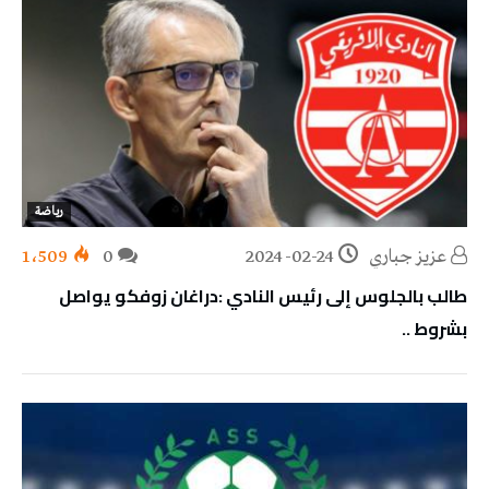
رياضة
عزيز جباري
2024-02-24
0
1٬509
طالب بالجلوس إلى رئيس النادي :دراغان زوفكو يواصل
بشروط ..