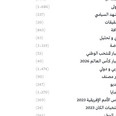
ولى
(1٬686)
شهد السياسي
(237)
قيقات
(20)
فة
(843)
ي و تحليل
(63)
اضة
(3٬119)
ار المنتخب الوطني
(52)
ار كأس العالم 2026
(40)
بي و دولي
(1٬474)
ر مصنف
(90)
ديو
(247)
ايا
(1٬270)
 الأمم الإفريقية 2023
(169)
خبات الكان 2023
(24)
 الوطن
(561)