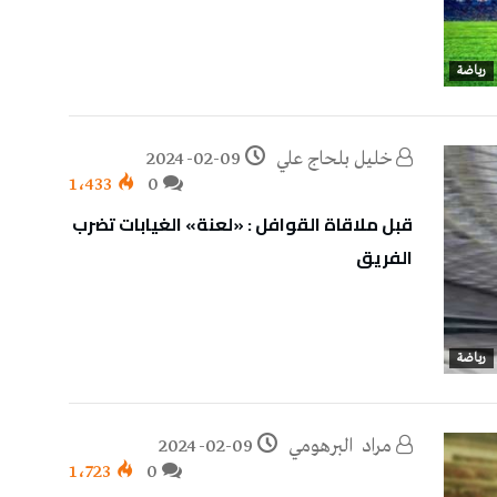
رياضة
خليل‭ ‬بلحاج‭ ‬علي
2024-02-09
1٬433
0
قبل ملاقاة القوافل : «لعنة» الغيابات تضرب
الفريق
رياضة
مراد‭ ‬ البرهومي
2024-02-09
1٬723
0