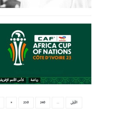
رياضة
كأس الأمم الإفريقية 23
‫الأولى‬
...
240
250
«