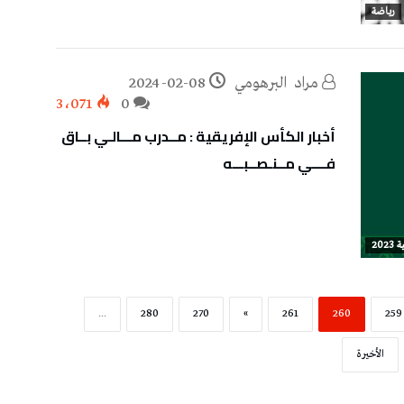
رياضة
مراد‭ ‬ البرهومي
2024-02-08
3٬071
0
أخبار الكأس الإفريقية : مــدرب مـــالـي بــاق
فــــي مــنـصــبـــه
20
...
280
270
»
261
260
259
‫الأخيرة‬