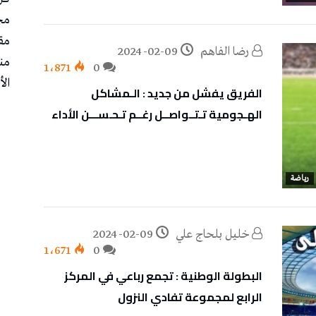
مج
مق
رضا الفاهم
2024-02-09
من
1٬871
0
الأ
الفريق يفشل من جديد : الـمشاكل
الهـجومية تـتــواصــل رغــم تـحـســـن الأداء
رياضة
خليل‭ ‬بلحاج‭ ‬علي
2024-02-09
1٬671
0
البطولة الوطنية : تجمع رباعي في المركز
الرابع لمجموعة تفادي النزول