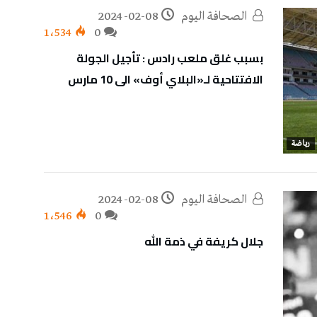
‭ ‬الصحافة‭ ‬اليوم
2024-02-08
1٬534
0
بسبب غلق ملعب رادس : تأجيل الجولة
الافتتاحية لـ«البلاي أوف» الى 10 مارس
رياضة
‭ ‬الصحافة‭ ‬اليوم
2024-02-08
1٬546
0
جلال كريفة في ذمة الله