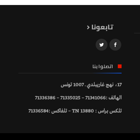
تابعونا
اتصلوا بنا
17، نهج غاريبلدي ـ 1007 تونس
الهاتف :71341066 – 71335025 – 71336386
تلكس براس : 13880 TN – تلفاكس :71336584