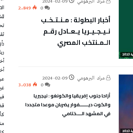
مراد‭ ‬ البرهومي
2024-02-09
الا
2٬849
0
أخبار البطولة : مـنـتـخـب
الم
تح
نـيـجـيـريا يـعـادل رقـم
ثقا
الـمـنتخب المصري
رأ
ري
20
أخب
أخب
مراد‭ ‬ البرهومي
2024-02-09
عر
3٬038
0
غي
أزاحا جنوب إفريقيا والكونغو : نيجيريا
في
والكوت ديـــــــفوار يضربان موعدا متجددا
قض
في المشهد الــــختامي
كأس
منت
20
كل