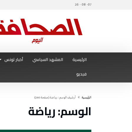
07- 08 - 26
الرئيسية
المشهد السياسي
أخبار تونس
فيديو
‫الرئيسية‬
‫أرشيف الوسم :‬ رياضة
(‫صفحة‬ 260)
الوسم:
رياضة