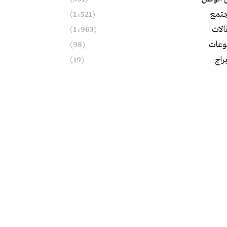
تمع
(1٬521)
الات
(1٬963)
وعات
(98)
براج
(19)