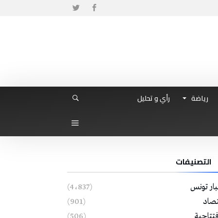
رياضة
رأي و تحليل
التصنيفات
بار تونس
(4٬837)
تصاد
(901)
فتتاحية
(506)