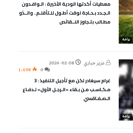
معطيات أكدتها الودية الأخيرة : الـوافـدون
الـجـدد بـحـاجة لوقت أطـول للـتأقلـم.. والــدّو
مطـالب بتـجاوز النــقائص
رياضة
عزيز جباري
2024-02-08
1٬698
0
غرام سيغادر لكن مع تأجيل التنفيذ : 3
مـكـاسـب مـن بـقاء «الـرجـل الأول» لـدفـاع
الـصـفـاقسي
رياضة