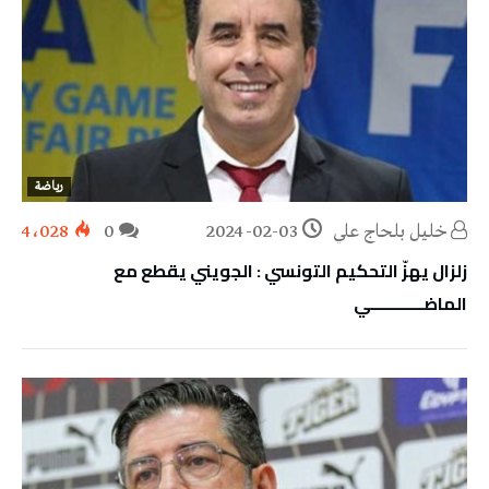
رياضة
خليل‭ ‬بلحاج‭ ‬علي
2024-02-03
0
4٬028
زلزال يهزّ التحكيم التونسي : الجويني يقطع مع
الماضــــــــــــي