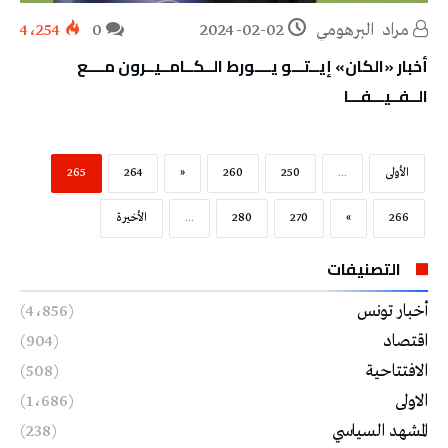
مراد‭ ‬ البرهومي
2024-02-02
0
4٬254
أخبار «الكان» إيــتـــو يــــورط الــكــامــيــرون مــــع
الــفــيـــفـــا
‫الأولى‬
...
250
260
«
264
265
266
»
270
280
...
‫الأخيرة‬
التصنيفات
أخبار تونس
(4٬856)
اقتصاد
(904)
الافتتاحية
(508)
الاولى
(1٬686)
المشهد السياسي
(238)