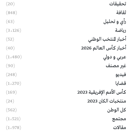
تحقيقات
(20)
ثقافة
(848)
رأي و تحليل
(63)
رياضة
(3٬126)
أخبار المنتخب الوطني
(52)
أخبار كأس العالم 2026
(40)
عربي و دولي
(1٬480)
غير مصنف
(90)
فيديو
(248)
قضايا
(1٬270)
كأس الأمم الإفريقية 2023
(169)
منتخبات الكان 2023
(24)
كل الوطن
(562)
مجتمع
(1٬521)
مقالات
(1٬978)