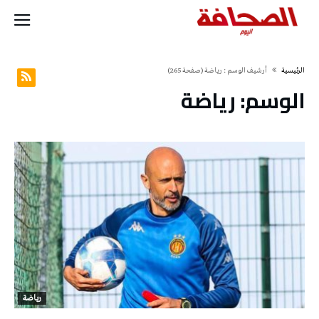
‫الرئيسية‬
‫أرشيف الوسم :‬ رياضة
(‫صفحة‬ 265)
الوسم:
رياضة
رياضة