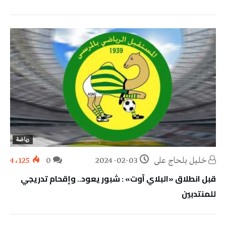
رياضة
خليل‭ ‬بلحاج‭ ‬علي
2024-02-03
0
4٬125
قبل انطلاق «البلاي آوت» : شبور يعود.. وإقحام تدريجي
للمنتدبين