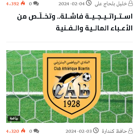
خليل‭ ‬بلحاج‭ ‬علي
2024-02-04
0
4٬392
اسـتـراتـيـجـيـة فاشـلة.. وتخـلّـص من
الأعـباء المالـية والـفـنية
رياضة
حافظ كندارة
2024-02-03
0
4٬320