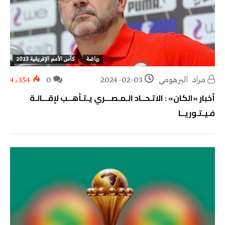
رياضة
كأس الأمم الإفريقية 2023
مراد‭ ‬ البرهومي
2024-02-03
0
4٬354
أخبار «الكان» : الاتـحــاد الـمـصـــري يـتـأهــب لإقـــالـة
فـيـتـوريــا