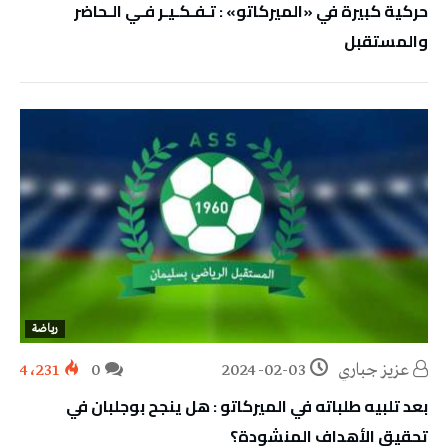
حركية كبيرة في «الميركاتو» : تـفـكـيـر فـي الـحاضر
والمستقبل
رياضة
عزيز جباري
2024-02-03
0
4٬231
بعد تلبيه طلباته في الميركاتو : هل ينجح بوجلبان في
تحقيق الأهداف المنشودة؟