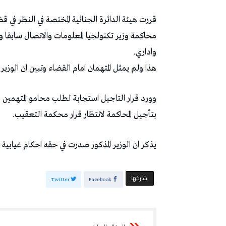
قررت هيئة الدائرة الجنائية المختصة في النظر في قض
محاكمة وزير تكنولجيا المعلومات والاتصال ساب
واداري.
هذا ولم يمثل المتهمان امام القضاء وتبين ان الوزير 
وورد قرار التاجيل استجابة لطلب محامو المتهمين ا
بتأجيل المحاكمة لانتظار قرار محكمة التعقيب.
يذكر ان الوزير المذكور صدرت في حقه احكام غيابية فاقت 30 سنة وخطايا مالية باكثر من 25 م
‫‫ شاركها‬
Twitter
Facebook