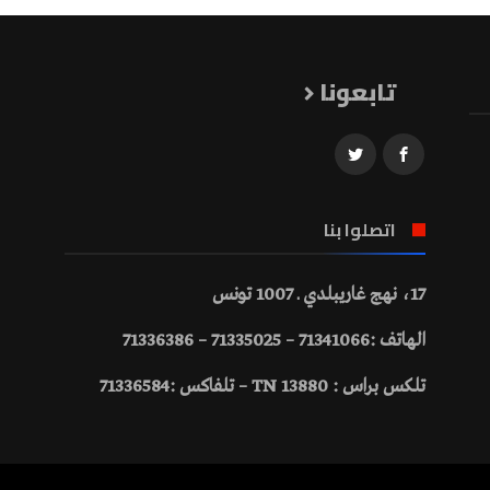
تابعونا
اتصلوا بنا
17، نهج غاريبلدي ـ 1007 تونس
الهاتف :71341066 – 71335025 – 71336386
تلكس براس : 13880 TN – تلفاكس :71336584