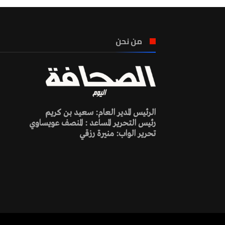
من نحن
الرئيس المدير العام: سعيد بن كريم
رئيس التحرير المساعد : المنصف عويساوي
تحرير الواب: منيرة رزقي