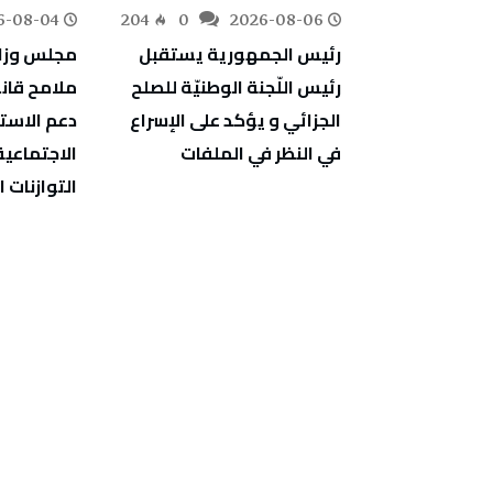
6-08-04
204
0
2026-08-06
197
0
أشخاص بسبب ترويج
رئيس الجمهورية يستقبل
مجلس وزا
ريق مزعوم
رئيس اللّجنة الوطنيّة للصلح
ين
الجزائي و يؤكد على الإسراع
دعم الاستث
في النظر في الملفات
الاجتماعية
التوازنات ا