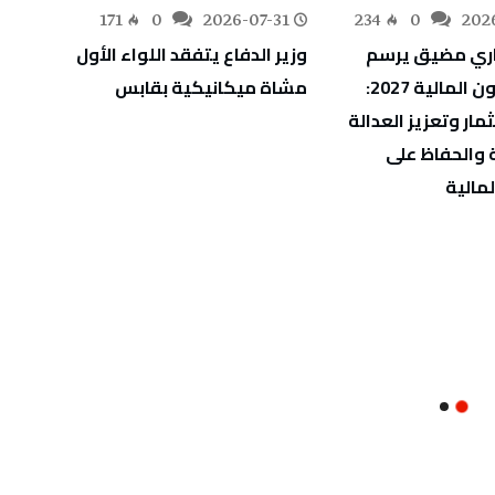
-31
171
0
2026-07-31
234
0
202
ري مضيق يرسم
وزير الدفاع يتفقد اللواء الأول
ملامح قانون المالية 2027:
مشاة ميكانيكية بقابس
إمراة 
مار وتعزيز العدالة
داخل 
 والحفاظ على
لمالية