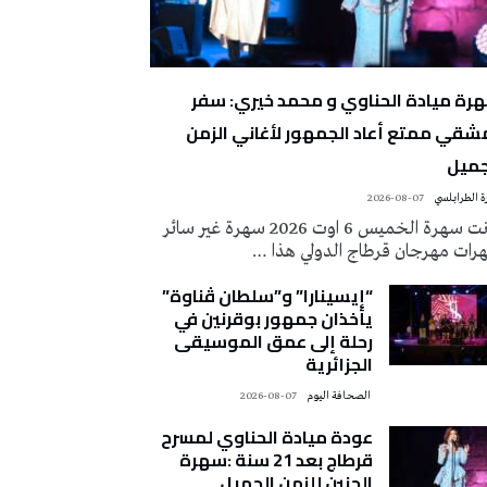
رة ميادة الحناوي و محمد خيري: سفر
شقي ممتع أعاد الجمهور لأغاني الزمن
جميل
 الطرابلسي
2026-08-07
كانت سهرة الخميس 6 اوت 2026 سهرة غير سائر
رات مهرجان قرطاج الدولي هذا …
“إيسينارا” و”سلطان ڤناوة”
يأخذان جمهور بوقرنين في
رحلة إلى عمق الموسيقى
الجزائرية
‭ ‬الصحافة‭ ‬اليوم
2026-08-07
عودة ميادة الحناوي لمسرح
قرطاج بعد 21 سنة :سهرة
الحنين للزمن الجميل