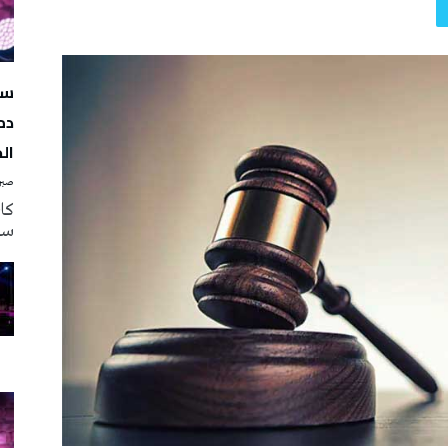
سه
دم
ال
صبرة
سه