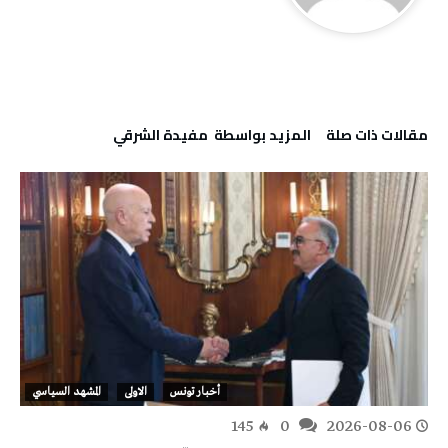
‫مقالات ذات صلة‬
‫‫المزيد بواسطة‬ ‬ مفيدة الشرقي
أخبار تونس
الاولى
المشهد السياسي
145
0
2026-08-06