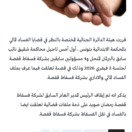
قررت هيئة الدائرة الجنائية المختصة بالنظر في قضايا الفساد المالي
بالمحكمة الابتدائية بتونس ،أول أمس تاجيل محاكمة شقيق نائب
سابق بالبرلمان المنحل و4 مسؤولين سابقين بشركة فسفاط قفصة
لجلسة 2 فيفري 2026 وذلك في قضىة تعلقت فيما عرف بملف
الفساد المالي والاداري بشركة فسفاط قفصة.
يذكر انه تم إيقاف الرئيس المدير العام السابق لشركة فسفاط
قفصة رمضان صويد على ذمة ملفات قضائية تعلقت ايضا
بالفساد في نقل الفسفاط بشركة فسفاط قفصة.