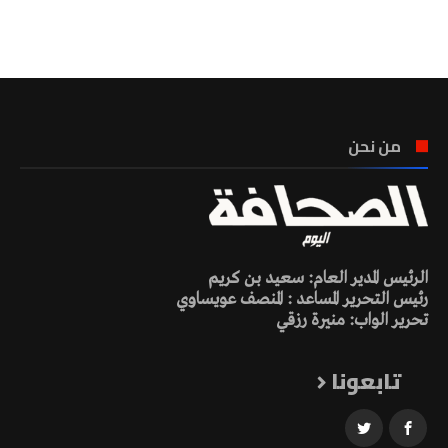
تونس الطقس
من نحن
الرئيس المدير العام: سعيد بن كريم
رئيس التحرير المساعد : المنصف عويساوي
تحرير الواب: منيرة رزقي
تابعونا