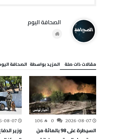
‭ ‬الصحافة‭ ‬اليوم
‫مقالات ذات صلة‬
‫‫المزيد بواسطة‬ ‬ ‭ ‬الصحافة‭ ‬اليوم
أخبار تونس
أخبار تونس
6-08-07
106
0
2026-08-07
160
0
تقييم أضرار غابة
السيطرة على 98 بالمائة من
وزير الدفاع