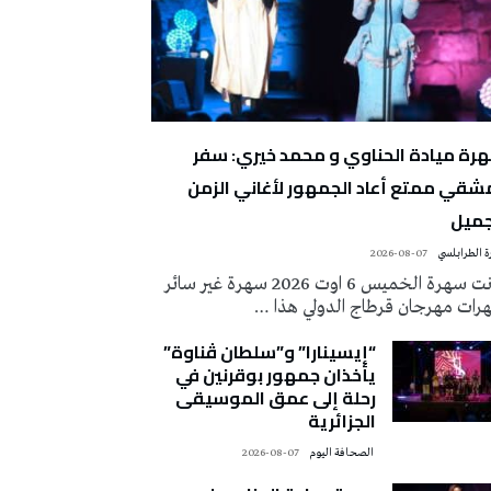
رة ميادة الحناوي و محمد خيري: سفر
شقي ممتع أعاد الجمهور لأغاني الزمن
جميل
 الطرابلسي
2026-08-07
كانت سهرة الخميس 6 اوت 2026 سهرة غير سائر
رات مهرجان قرطاج الدولي هذا …
“إيسينارا” و”سلطان ڤناوة”
يأخذان جمهور بوقرنين في
رحلة إلى عمق الموسيقى
الجزائرية
‭ ‬الصحافة‭ ‬اليوم
2026-08-07