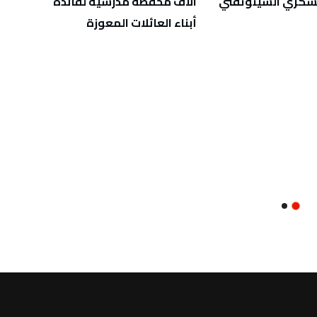
عسكري السينوتقني
آلاف محفظة مدرسية لفائدة
إنجاز
أبناء العائلات المعوزة
للعاص