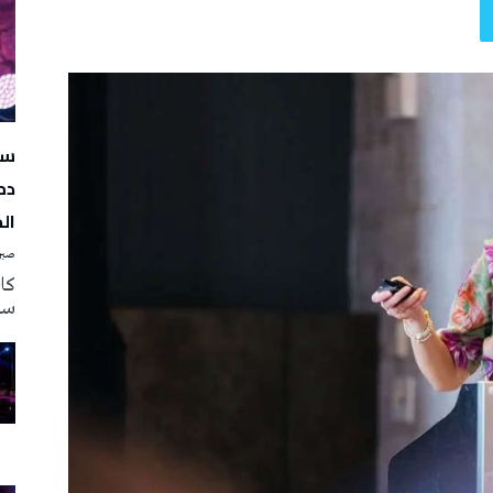
سه
دم
ال
صبرة
سه