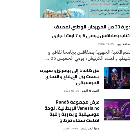
الدورة 33 من المهرجان الوطني لمصيف
تاب بصفاقس يومي 6 و 7 اوت الجاري
2026-08-05
م المكتبة الجهوية بصفاقس برنامجا ثقافيا و
يطيا بـ فضاء الكرنيش، يومي الخميس 06 …
من هافانا إلى بوقرنين: سهرة
جمعت بين الإيقاع والتمازج
الموسيقي
‭ ‬الصحافة‭ ‬اليوم
2026-08-05
عرض مجموعة Rondò
Venezia no الإيطالية : لوحة
موسيقية و بصرية راقية
اضاءت سماء قرطاج
صبرة الطرابلسي
2026-08-05