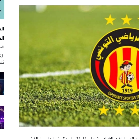
الك
‭ ‬الصحافة‭ ‬اليوم
تنظ
تنش