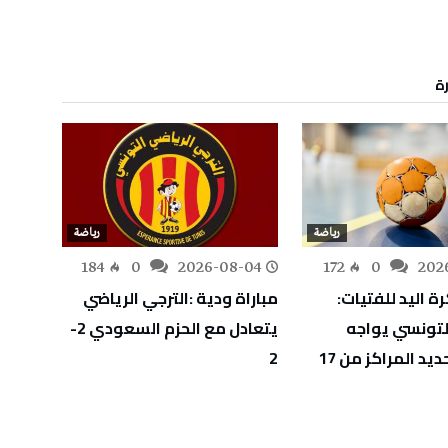
رة
رياضة
رياضة
-04
184
0
2026-08-04
172
0
202
ة اليد للفتيات:
مباراة ودية :الترجي الرياضي
بطولة
لتونسي يواجه
يتعادل مع الحزم السعودي 2-
(التنس
كرواتيا لتحديد المراكز من 17
2
يتأهل 