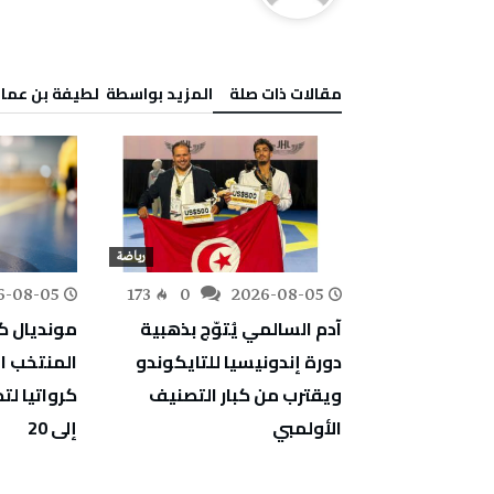
‫مقالات ذات صلة‬
‫‫المزيد بواسطة‬ ‬ لطيفة بن عما
رياضة
رياضة
6-08-05
173
0
2026-08-05
150
0
ميسي يتبرع لإسبانيا بـ80 ألف
آدم السالمي يُتوّج بذهبية
مونديال كر
ة كأس العالم
دورة إندونيسيا للتايكوندو
المنتخب ا
ويقترب من كبار التصنيف
الأولمبي
إلى 20