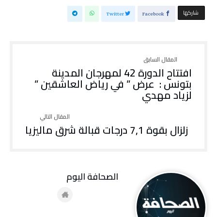
‫‫ شاركها‬
Twitter
Facebook
افتتاح الدورة 42 لمهرجان المدينة
بتونس : عرض ” في رياض العاشقين ”
لزياد مهدي
زلزال بقوة 7,1 درجات قبالة شرق ماليزيا
‭ ‬الصحافة‭ ‬اليوم