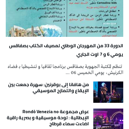
الدورة 33 من المهرجان الوطني لمصيف الكتاب بصفاقس
يومي 6 و 7 اوت الجاري
تنظم المكتبة الجهوية بصفاقس برنامجا ثقافيا و تنشيطيا بـ فضاء
الكرنيش، يومي الخميس 06 …
من هافانا إلى بوقرنين: سهرة جمعت بين
الإيقاع والتمازج الموسيقي
عرض مجموعة Rondò Venezia no
الإيطالية : لوحة موسيقية و بصرية راقية
اضاءت سماء قرطاج