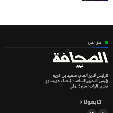
تونس الطقس
من نحن
الرئيس المدير العام: سعيد بن كريم
رئيس التحرير المساعد : المنصف عويساوي
تحرير الواب: منيرة رزقي
تابعونا