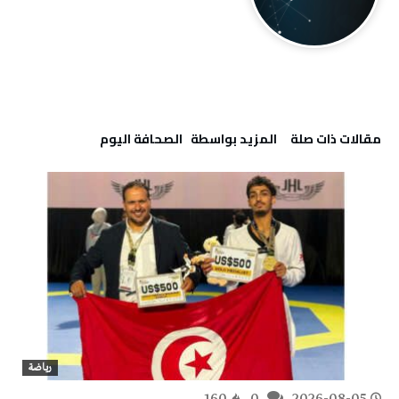
‫مقالات ذات صلة‬
‫‫المزيد بواسطة‬ ‬ ‭ ‬الصحافة‭ ‬اليوم
رياضة
160
0
2026-08-05