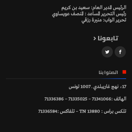
الرئيس المدير العام: سعيد بن كريم
رئيس التحرير المساعد : المنصف عويساوي
تحرير الواب: منيرة رزقي
تابعونا
اتصلوا بنا
17، نهج غاريبلدي ـ 1007 تونس
الهاتف :71341066 – 71335025 – 71336386
تلكس براس : 13880 TN – تلفاكس :71336584