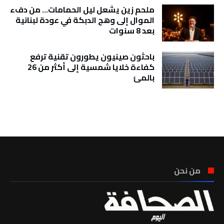
ملحم زين يشعل ليل الحمامات… من دفء
الموال إلى وهج الدبكة في عودة لبنانية
بعد 8 سنوات
باحثون صينيون يطورون تقنية ترفع
كفاءة خلايا شمسية إلى أكثر من 26
بالمئ
تونس الطقس
من نحن