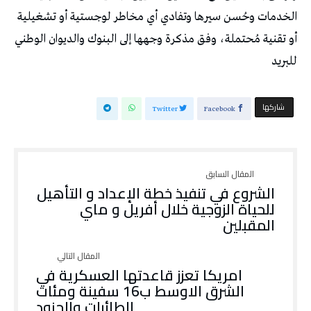
الخدمات وحُسن سيرها وتفادي أي مخاطر لوجستية أو تشغيلية
أو تقنية مُحتملة، وفق مذكرة وجهها إلى البنوك والديوان الوطني
للبريد
‫‫ شاركها‬
Twitter
Facebook
الشروع في تنفيذ خطة الإعداد و التأهيل
للحياة الزوجية خلال أفريل و ماي
المقبلين
امريكا تعزز قاعدتها العسكرية في
الشرق الاوسط ب16 سفينة ومئات
الطائرات والجنود