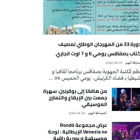
الدورة 33 من المهرجان الوطني لمصيف
تاب بصفاقس يومي 6 و 7 اوت الجاري
2026-08-05
م المكتبة الجهوية بصفاقس برنامجا ثقافيا و
يطيا بـ فضاء الكرنيش، يومي الخميس 06 …
من هافانا إلى بوقرنين: سهرة
جمعت بين الإيقاع والتمازج
الموسيقي
‭ ‬الصحافة‭ ‬اليوم
2026-08-05
عرض مجموعة Rondò
Venezia no الإيطالية : لوحة
موسيقية و بصرية راقية