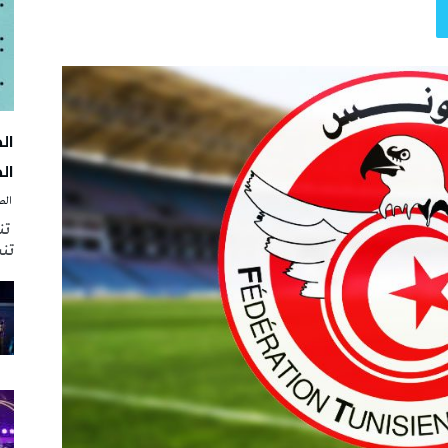
الك
‭ ‬الصحافة‭ ‬اليوم
تنظ
تنش