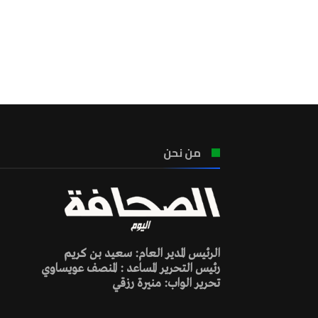
من نحن
الرئيس المدير العام: سعيد بن كريم
رئيس التحرير المساعد : المنصف عويساوي
تحرير الواب: منيرة رزقي