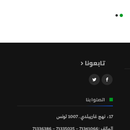
تابعونا
اتصلوا بنا
17، نهج غاريبلدي ـ 1007 تونس
الهاتف :71341066 – 71335025 – 71336386