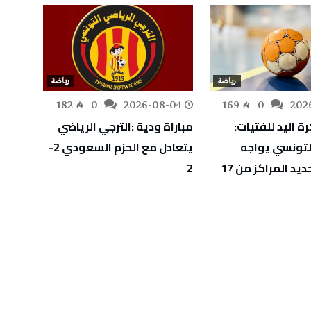
رياضة
رياضة
-04
182
0
2026-08-04
169
0
202
ة اليد للفتيات:
مباراة ودية :الترجي الرياضي
بطولة
لتونسي يواجه
يتعادل مع الحزم السعودي 2-
(التنس
كرواتيا لتحديد المراكز من 17
2
يتأهل 