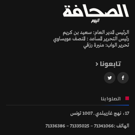
الرئيس المدير العام: سعيد بن كريم
رئيس التحرير المساعد : المنصف عويساوي
تحرير الواب: منيرة رزقي
تابعونا
اتصلوا بنا
17، نهج غاريبلدي ـ 1007 تونس
الهاتف :71341066 – 71335025 – 71336386