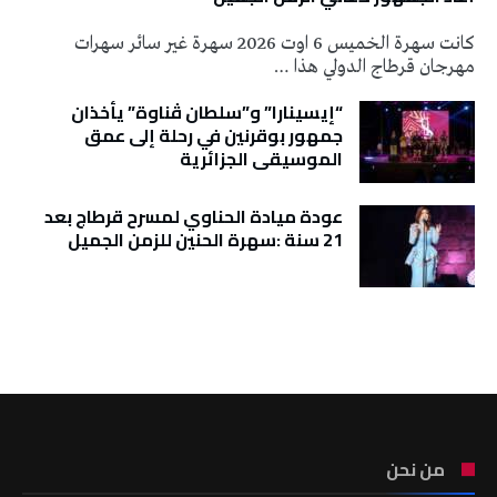
كانت سهرة الخميس 6 اوت 2026 سهرة غير سائر سهرات
مهرجان قرطاج الدولي هذا …
“إيسينارا” و”سلطان ڤناوة” يأخذان
جمهور بوقرنين في رحلة إلى عمق
الموسيقى الجزائرية
عودة ميادة الحناوي لمسرح قرطاج بعد
21 سنة :سهرة الحنين للزمن الجميل
تونس الطقس
من نحن