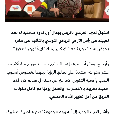
استهلّ المدرب الفرنسي باتريس بومال أول ندوة صحفية له بعد
تعيينه على رأس الترجي الرياضي التونسي بالتأكيد على فخره
بخوض هذه التجربة مع “نادٍ كبير يملك تاريخًا وجينات قويًا”.
وأوضح بومال أنه يعرف المدير الرياضي يزيد منصوري منذ أكثر من
عشر سنوات، مشددًا على تطابق الرؤية بينهما بخصوص أسلوب
اللعب وأهمية التكوين. كما عبّر عن رغبته في تقديم كرة قدم
جميلة مقرونة بالانتصارات، والعمل يوميًا مع كامل مكونات
الفريق من أجل تطوير الأداء الجماعي.
وأشار المدرب الجديد إلى أنه وجد مجموعة تضم عناصر ذات خبرة،