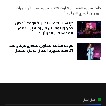
كانت سهرة الخميس 6 اوت 2026 سهرة غير سائر سهرات
مهرجان قرطاج الدولي هذا …
“إيسينارا” و”سلطان ڤناوة” يأخذان
جمهور بوقرنين في رحلة إلى عمق
الموسيقى الجزائرية
عودة ميادة الحناوي لمسرح قرطاج بعد
21 سنة :سهرة الحنين للزمن الجميل
تونس الطقس
من نحن