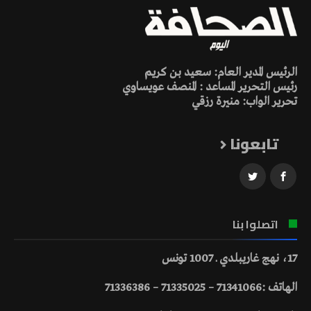
الرئيس المدير العام: سعيد بن كريم
رئيس التحرير المساعد : المنصف عويساوي
تحرير الواب: منيرة رزقي
تابعونا
اتصلوا بنا
17، نهج غاريبلدي ـ 1007 تونس
الهاتف :71341066 – 71335025 – 71336386