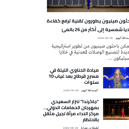
حثون صينيون يطورون تقنية ترفع كفاءة
يا شمسية إلى أكثر من 26 بالمئ
2026-08-06
كن باحثون صينيون من تطوير استراتيجية
دة لتصنيع الوصلات المعدنية في خلايا
سيليكون …
ميادة الحناوي الليلة في
مسرح قرطاج بعد غياب 10
سنوات
‭ ‬الصحافة‭ ‬اليوم
2026-08-06
“جاكرندا” لنزار السعيدي
بمهرجان الحمامات الدولي…
مركز النداء مرآة لجيل مثقل
بالانتظار
لطيفة بن عمارة
2026-08-06