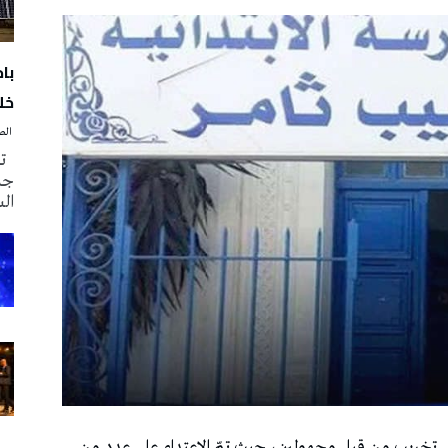
با
خلا
‭ ‬الصحافة‭ ‬اليوم
تم
جدي
ال
ال تخريب من قبل مجهولين، حيث تمّ الاعتداء على عدد من