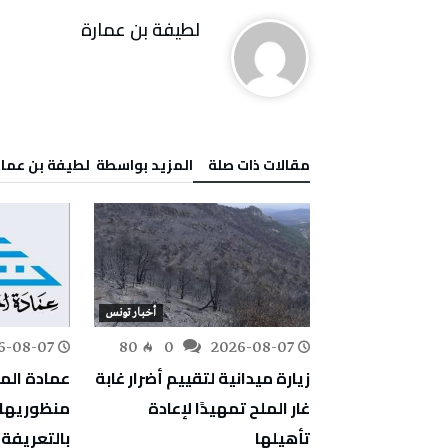
لطيفة بن عمارة
‫مقالات ذات صلة‬
‫‫المزيد بواسطة‬ ‬ لطيفة بن عما
أخبار تونس
أخبار تونس
6-08-07
80
0
2026-08-07
170
0
استباقية
زيارة ميدانية لتقييم أضرار غابة
عمادة الم
م الأمطار
غار الملح تمهيدًا لإعادة
منظوريها ض
ات المناخي
تأهيلها
بالتعريفة 