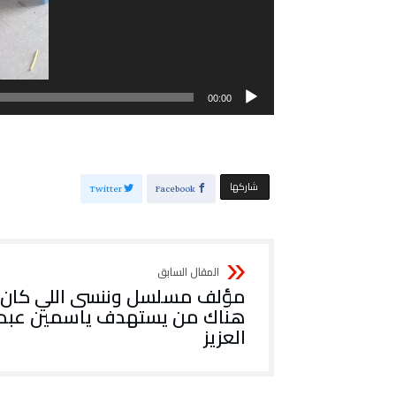
00:00
‫‫ شاركها‬
Twitter
Facebook
مؤلف مسلسل وننسى اللي كان :
هناك من يستهدف ياسمين عبد
العزيز