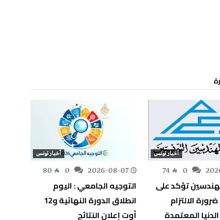
رة
أخبار تونس
أخبار تونس
-07
80
0
2026-08-07
74
0
202
هندسين تؤكد على
التوجيه الجامعي : اليوم
انطلا
رورة الالتزام
انطلاق الدورة النهائية و12
الدنيا المعتمدة
أوت إعلان النتائج
بالمائ