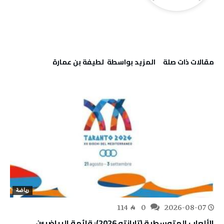
‫مقالات ذات صلة‬
‫‫المزيد بواسطة‬ ‬ لطيفة بن عمارة
رياضة
114
0
2026-08-07
الألعاب المتوسطية (تارانتو 2026): قائمة الرياضيين