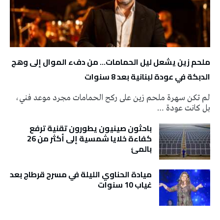
ملحم زين يشعل ليل الحمامات… من دفء الموال إلى وهج
الدبكة في عودة لبنانية بعد 8 سنوات
لم تكن سهرة ملحم زين على ركح الحمامات مجرد موعد فني،
بل كانت عودة …
باحثون صينيون يطورون تقنية ترفع
كفاءة خلايا شمسية إلى أكثر من 26
بالمئ
ميادة الحناوي الليلة في مسرح قرطاج بعد
غياب 10 سنوات