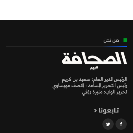
تونس الطقس
من نحن
الرئيس المدير العام: سعيد بن كريم
رئيس التحرير المساعد : المنصف عويساوي
تحرير الواب: منيرة رزقي
تابعونا