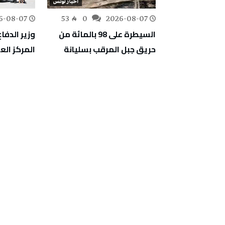
أخبار تونس
أخبار تونس
6-08-07
53
0
2026-08-07
155
0
تقييم أضرار غابة
السيطرة على 98 بالمائة من
وزير الدفاع
ا لإعادة
حريق جبل المرقب بسليانة
المركز ال