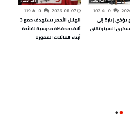
أخبار تونس
أخبار تونس
-07
119
0
2026-08-07
102
0
202
 يؤدّي زيارة إلى
الهلال الأحمر يستهدف جمع 3
وزير ا
عسكري السينوتقني
آلاف محفظة مدرسية لفائدة
إنجاز
أبناء العائلات المعوزة
للعاص