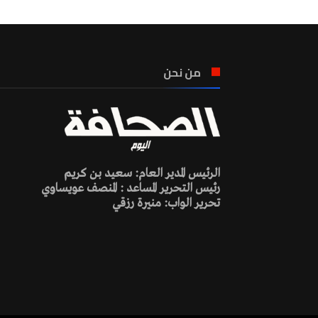
من نحن
الرئيس المدير العام: سعيد بن كريم
رئيس التحرير المساعد : المنصف عويساوي
تحرير الواب: منيرة رزقي