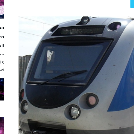
سه
دم
ال
صبرة
سه