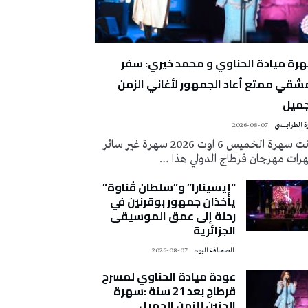
رة ميادة الحناوي و محمد خيري: سفر
شقي ممتع أعاد الجمهور لأغاني الزمن
جميل
 الطرابلسي
2026-08-07
كانت سهرة الخميس 6 اوت 2026 سهرة غير سائر
رات مهرجان قرطاج الدولي هذا …
“إيسينارا” و”سلطان ڤناوة”
يأخذان جمهور بوقرنين في
رحلة إلى عمق الموسيقى
الجزائرية
‭ ‬الصحافة‭ ‬اليوم
2026-08-07
عودة ميادة الحناوي لمسرح
قرطاج بعد 21 سنة :سهرة
الحنين للزمن الجميل