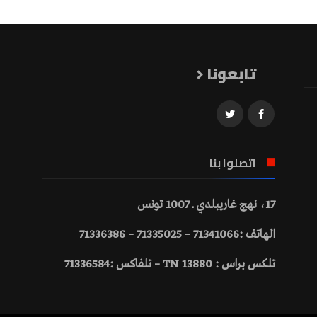
تابعونا
اتصلوا بنا
17، نهج غاريبلدي ـ 1007 تونس
الهاتف :71341066 – 71335025 – 71336386
تلكس براس : 13880 TN – تلفاكس :71336584