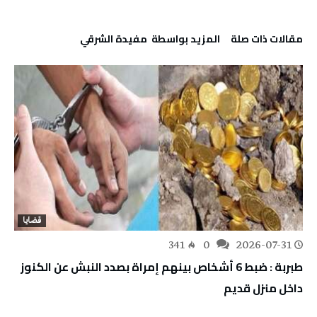
‫مقالات ذات صلة‬
‫‫المزيد بواسطة‬ ‬ مفيدة الشرقي
قضايا
341
0
2026-07-31
طبربة : ضبط 6 أشخاص بينهم إمراة بصدد النبش عن الكنوز
داخل منزل قديم