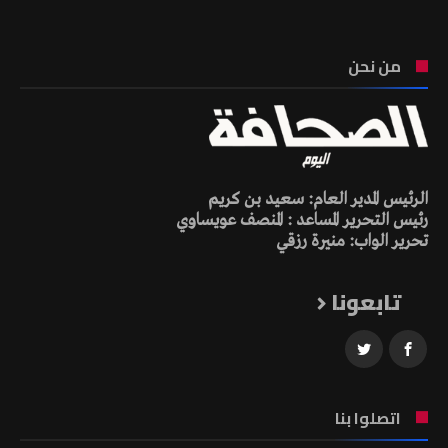
من نحن
الرئيس المدير العام: سعيد بن كريم
رئيس التحرير المساعد : المنصف عويساوي
تحرير الواب: منيرة رزقي
تابعونا
اتصلوا بنا