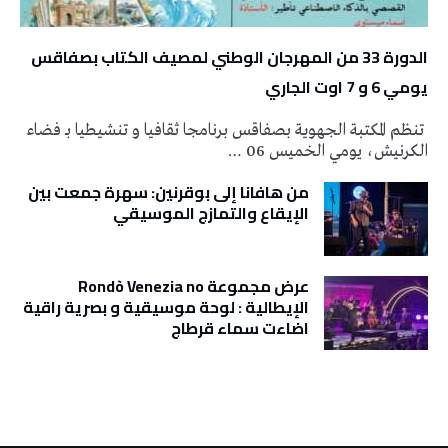
الدورة 33 من المهرجان الوطني لمصيف الكتاب بصفاقس
يومي 6 و 7 اوت الجاري
تنظم المكتبة الجهوية بصفاقس برنامجا ثقافيا و تنشيطيا بـ فضاء
الكرنيش، يومي الخميس 06 …
من هافانا إلى بوقرنين: سهرة جمعت بين
الإيقاع والتمازج الموسيقي
عرض مجموعة Rondò Venezia no
الإيطالية : لوحة موسيقية و بصرية راقية
اضاءت سماء قرطاج
تونس الطقس