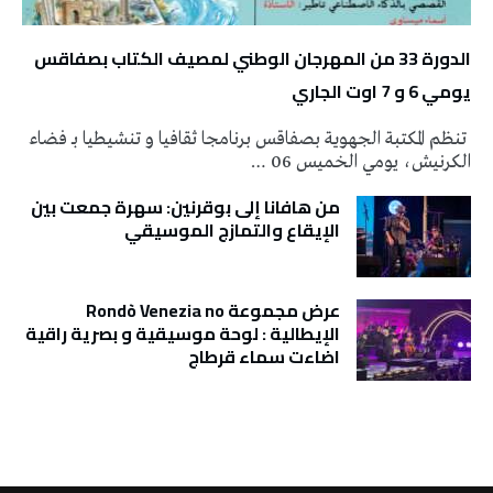
الدورة 33 من المهرجان الوطني لمصيف الكتاب بصفاقس
يومي 6 و 7 اوت الجاري
تنظم المكتبة الجهوية بصفاقس برنامجا ثقافيا و تنشيطيا بـ فضاء
الكرنيش، يومي الخميس 06 …
من هافانا إلى بوقرنين: سهرة جمعت بين
الإيقاع والتمازج الموسيقي
عرض مجموعة Rondò Venezia no
الإيطالية : لوحة موسيقية و بصرية راقية
اضاءت سماء قرطاج
تونس الطقس