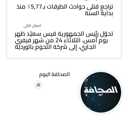
تراجع قتلى حوادث الطرقات بـ5,77٪ منذ
بداية السنة
تحوّل رئيس الجمهورية قيس سعيّد ظهر
يوم أمس، الثلاثاء 24 من شهر فيفري
الجاري، إلى شركة اللّحوم بالورديّة
‭ ‬الصحافة‭ ‬اليوم