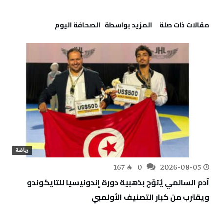
‫مقالات ذات صلة‬
‫‫المزيد بواسطة‬ ‬ ‭ ‬الصحافة‭ ‬اليوم
رياضة
167
0
2026-08-05
آدم السالمي يُتوّج بذهبية دورة إندونيسيا للتايكوندو
ويقترب من كبار التصنيف الأولمبي