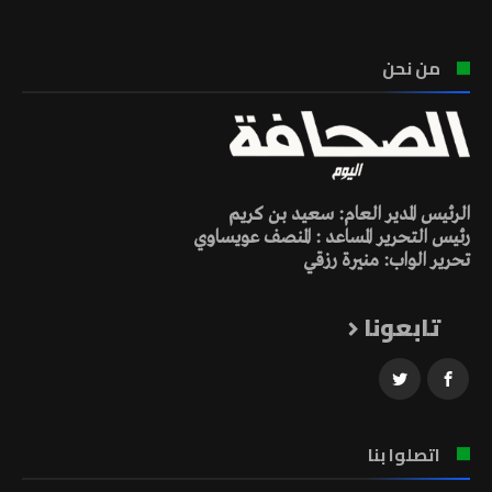
من نحن
الرئيس المدير العام: سعيد بن كريم
رئيس التحرير المساعد : المنصف عويساوي
تحرير الواب: منيرة رزقي
تابعونا
اتصلوا بنا