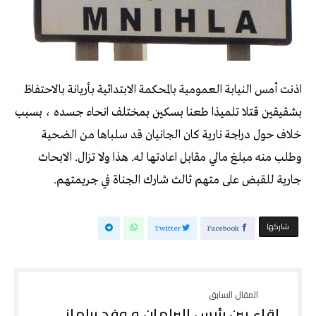
اذنت أمس النيابة العمومية بالمحكمة الابتدائية بأريانة بالاحتفاظ
بشقيقين قتلا تلميذا طعنا بسكين بمختلف انحاء جسده ، بسبب
خلاف حول دراجة نارية كان الجانيان قد سلباها من الضحية
وطلب منه مبلغ مالي مقابل اعادتها له. هذا ولا تزال. الابحاث
جارية للقبض على متهم ثالث شارك الجناة في جريمتهم.
‫‫ شاركها‬
Twitter
Facebook
لقاء بين رئيس البرلمان و وفد برلماني