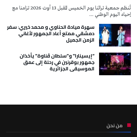
تُنظم جمعية تراثنا يوم الخميس المقبل 13 أوت 2026 تزامنا مع
إحياء اليوم الوطني …
سهرة ميادة الحناوي و محمد خيري: سفر
دمشقي ممتع أعاد الجمهور لأغاني
الزمن الجميل
“إيسينارا” و”سلطان ڤناوة” يأخذان
جمهور بوقرنين في رحلة إلى عمق
الموسيقى الجزائرية
تونس الطقس
من نحن