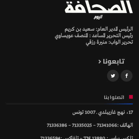
الرئيس المدير العام: سعيد بن كريم
رئيس التحرير المساعد : المنصف عويساوي
تحرير الواب: منيرة رزقي
تابعونا
اتصلوا بنا
17، نهج غاريبلدي ـ 1007 تونس
الهاتف :71341066 – 71335025 – 71336386
تلكس براس : 13880 TN – تلفاكس :71336584