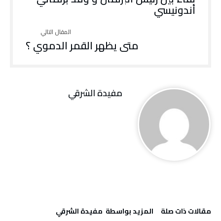
أندونيسي
متى يظهر القمر الدموي ؟
مفيدة الشرقي
‫مقالات ذات صلة‬
‫‫المزيد بواسطة‬ ‬ مفيدة الشرقي