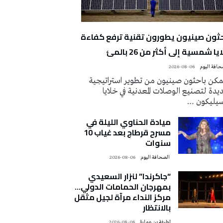
حثون صينيون يطورون تقنية ترفع كفاءة
يا شمسية إلى أكثر من 26 بالمئ
2026-08-06
كن باحثون صينيون من تطوير استراتيجية
دة لتصنيع الوصلات المعدنية في خلايا
سيليكون …
ميادة الحناوي الليلة في
مسرح قرطاج بعد غياب 10
سنوات
‭ ‬الصحافة‭ ‬اليوم
2026-08-06
“جاكرندا” لنزار السعيدي
بمهرجان الحمامات الدولي…
مركز النداء مرآة لجيل مثقل
بالانتظار
لطيفة بن عمارة
2026-08-06