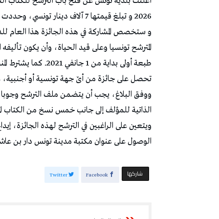
أعلنت بلدية تونس عن فتح باب الترشح للكتاب التون
2026 و تبلغ قيمتها 7 آلاف دينار تونسي، وحددت آخر أجل للترشح يوم 3 أفريل 202 و فق بلاغ لها .
و ستخصص المشاركة في هذه الجائزة هذا العام لل
المترشح تونسيا وعلى قيد الحياة، وأن يكون تأليفه 
طبعة أولى بداية من 1 
تحصل على جائزة من أێ جهة تونسية أو أجنبية، علم
ووفق البلاغ، يجب أن يتضمن ملف الترشح وجوبا مطل
الذاتية للمؤلف إلى جانب خمس نسخ من الكتاب ال
ويتعين على الراغبين في الترشح لهذه الجائزة، إي
الوصول على عنوان مكتبة مدينة تونس دار بن عاشور، 52 نهج الباشا، 1006 تونس المدينة ال
‫‫ شاركها‬
Twitter
Facebook