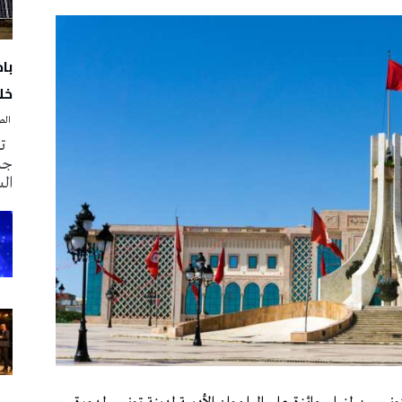
با
خلا
‭ ‬الصحافة‭ ‬اليوم
تم
جدي
ال