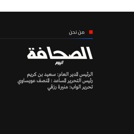
من نحن
الرئيس المدير العام: سعيد بن كريم
رئيس التحرير المساعد : المنصف عويساوي
تحرير الواب: منيرة رزقي