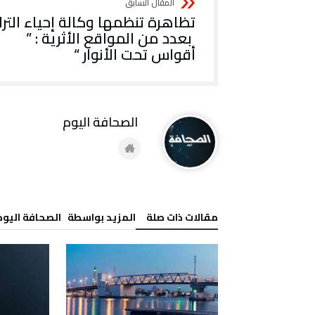
تظاهرة تنظمها وكالة إحياء التر
بعدد من المواقع الأثرية : ”
أقواس تحت الأنوار “
‭ ‬الصحافة‭ ‬اليوم
‫مقالات ذات صلة‬
‫‫المزيد بواسطة‬ ‬ ‭ ‬الصحافة‭ ‬اليوم