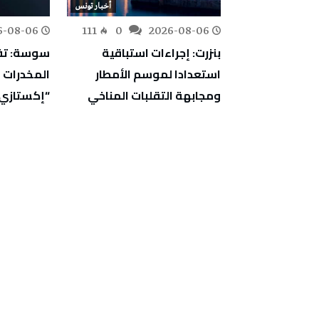
أخبار تونس
أخبار تونس
6-08-06
111
0
2026-08-06
152
0
اجتماعية:
بنزرت: إجراءات استباقية
سوسة: تف
ارج ثروة وطنية
استعدادا لموسم الأمطار
ت إقليمية
ومجابهة التقلبات المناخي
“إكستازي
ركة