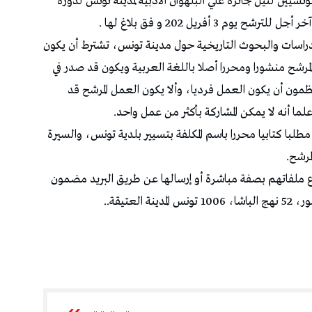
سيين لنيل جائزة علي البلهوان الأدبية لمدينة تونس لدورة
دراسات والبحوث التاريخية حول مدينة تونس، تشترط أن يكون
المرشح منشورا ومحررا أصلا باللغة العربية ويكون قد صدر في
جانفي 2021. كما يشترط المنظمون أن يكون العمل فرديا، وألا يكون العمل المرشح قد
ا أنه لا يمكن المشاركة بأكثر من عمل واحد.
با كتابيا محررا باسم المكلفة بتسيير بلدية تونس، والسيرة
مرشح.
داع ملفاتهم بصفة مباشرة أو إرسالها عن طريق البريد مضمون
عتيقة..