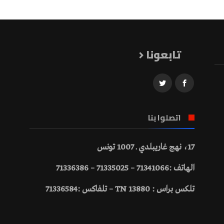
تابعونا
اتصلوا بنا
17، نهج غاريبلدي ـ 1007 تونس
الهاتف :71341066 – 71335025 – 71336386
تلكس براس : 13880 TN – تلفاكس :71336584