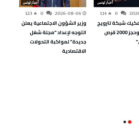
أخبار تونس
أخبار تونس
-06
123
0
2026-08-06
114
0
202
كيك شبكة لترويج
وزير الشؤون الاجتماعية يعلن
وزارة 
المخدرات وحجز 2000 قرص
التوجه لإعداد “مجلة شغل
أوليًا
”
جديدة” لمواكبة التحولات
الثان
الاقتصادية
الاختب