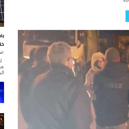
40
با
خلا
‭ ‬الصحافة‭ ‬اليوم
تم
جدي
ال