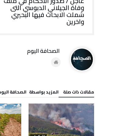
عاجل / صدور الأحكام في ملف
وفاة الجيلاني الدبوسي التى
شملت الابحاث فيها البحيري
واخرين
‭ ‬الصحافة‭ ‬اليوم
‫مقالات ذات صلة‬
‫‫المزيد بواسطة‬ ‬ ‭ ‬الصحافة‭ ‬اليوم