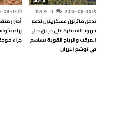
كل الوطن
كل الوطن
6-08-03
125
0
2026-08-06
152
0
ف أشغال
تدخل طائرتين عسكريتين لدعم
أضرار متف
دية والمبيت
جهود السيطرة على حريق جبل
زراعية َو
جة
المرقب والرياح القوية تساهم
جراء موجة 
في توسّع النيران