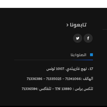
تابعونا
اتصلوا بنا
17، نهج غاريبلدي ـ 1007 تونس
الهاتف :71341066 – 71335025 – 71336386
تلكس براس : 13880 TN – تلفاكس :71336584