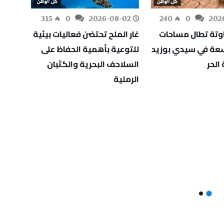
كل الوطن
كل الوطن
-02
315
0
2026-08-02
240
0
202
اوتة تطال مساحات
غار الملح تحتضن فعاليات بيئية
اسعة في سيدي بوزيد
للتوعية بأهمية الحفاظ على
للمؤس
الحر
السلاحف البحرية والكثبان
الرملية