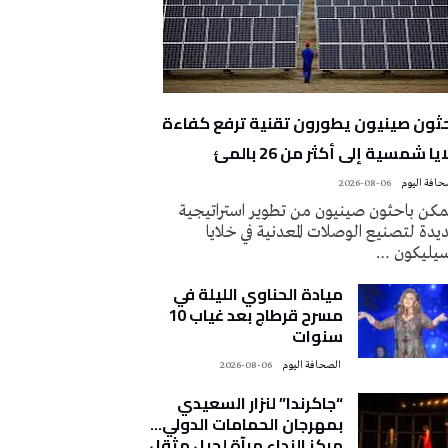
حثون صينيون يطورون تقنية ترفع كفاءة
يا شمسية إلى أكثر من 26 بالمئ
2026-08-06
كن باحثون صينيون من تطوير استراتيجية
دة لتصنيع الوصلات المعدنية في خلايا
سيليكون …
ميادة الحناوي الليلة في
مسرح قرطاج بعد غياب 10
سنوات
‭ ‬الصحافة‭ ‬اليوم
2026-08-06
“جاكرندا” لنزار السعيدي
بمهرجان الحمامات الدولي…
مركز النداء مرآة لجيل مثقل