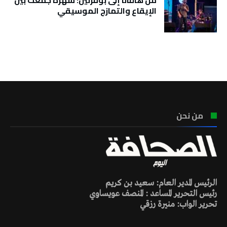
من هافانا إلى بوقرنين: سهرة جمعت بين
الإيقاع والتمازج الموسيقي
تونس الطقس
من نحن
الرئيس المدير العام: سعيد بن كريم
رئيس التحرير المساعد : المنصف عويساوي
تحرير الواب: منيرة رزقي