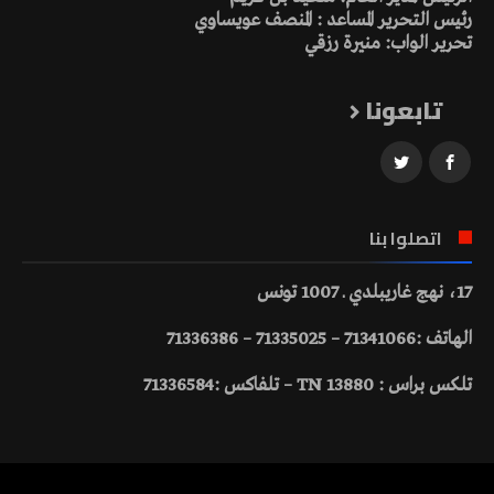
رئيس التحرير المساعد : المنصف عويساوي
تحرير الواب: منيرة رزقي
تابعونا
اتصلوا بنا
17، نهج غاريبلدي ـ 1007 تونس
الهاتف :71341066 – 71335025 – 71336386
تلكس براس : 13880 TN – تلفاكس :71336584