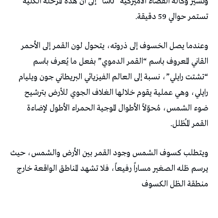
وتشير وكالة الفضاء الأميركية “ناسا” إلى أن هذه المرحلة الكلية
تستمر حوالي 59 دقيقة.
وعندما يصل الخسوف إلى ذروته، يتحول لون القمر إلى الأحمر
القاني المعروف باسم “القمر الدموي” بفعل ما يُعرف باسم
“تشتت رايلي”، نسبة إلى العالم الفيزيائي البريطاني جون ويليام
رايلي، وهي عملية يقوم خلالها الغلاف الجوي للأرض بترشيح
ضوء الشمس، مُحوّلاً الأطوال الموجية الحمراء الأطول لإضاءة
القمر المُظلل.
ويتطلب كسوف الشمس وجود القمر بين الأرض والشمس، حيث
يرسم ظله الصغير مساراً رفيعاً، فلا تشهد المناطق الواقعة خارج
منطقة الظل الكسوف