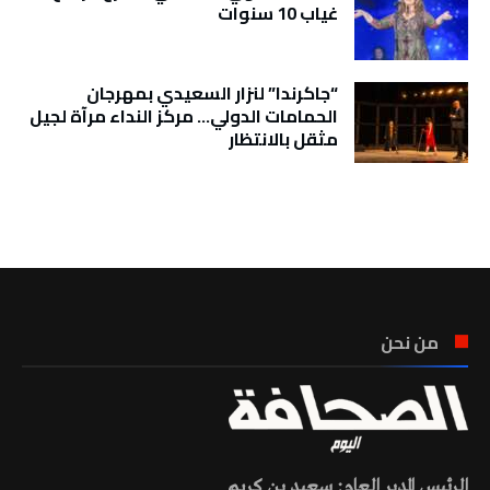
غياب 10 سنوات
“جاكرندا” لنزار السعيدي بمهرجان
الحمامات الدولي… مركز النداء مرآة لجيل
مثقل بالانتظار
تونس الطقس
من نحن
الرئيس المدير العام: سعيد بن كريم