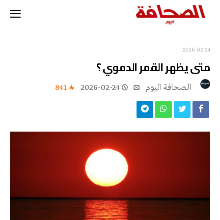
2026-02-24
متى يظهر القمر الدموي ؟
‭ ‬الصحافة‭ ‬اليوم
2026-02-24
841