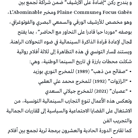
و يندرج ركن “إضاءة على الأرشيف” ضمن شراكة تجمع بين
Focus Gabès وPlaine Commune ومخبر L’Abominable،
وهو مخصص للأرشيف الورقي والسمعي البصري والفوتوغرافي،
بوصفه “موردا حيا قادرا على التحاور مع الحاضر”، بما يفتح
المجال لإعادة قراءة الذاكرة السينمائية في ضوء التحولات الراهنة.
ويستند المسار التونسي في هذه التظاهرة إلى ثلاثة أفلام روائية
شكلت محطات بارزة في تاريخ السينما الوطنية، وهي:
• “صفائح من ذهب” (1989) للمخرج النوري بوزيد
• “الزازوات” (1992) للمخرج محمد علي العقبي
• “عصيان” (2021) للمخرج جيلاني السعدي
وتعكس هذه الأعمال تنوع التجارب السينمائية التونسية، من
الاشتغال على القضايا الاجتماعية والسياسية إلى المقاربات الجمالية
والتجريب الفن
كما تقترح الدورة الحادية والعشرون برمجة ثرية تجمع بين أفلام