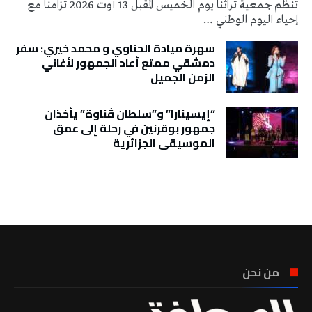
تُنظم جمعية تراثنا يوم الخميس المقبل 13 أوت 2026 تزامنا مع
إحياء اليوم الوطني …
سهرة ميادة الحناوي و محمد خيري: سفر
دمشقي ممتع أعاد الجمهور لأغاني
الزمن الجميل
“إيسينارا” و”سلطان ڤناوة” يأخذان
جمهور بوقرنين في رحلة إلى عمق
الموسيقى الجزائرية
تونس الطقس
من نحن