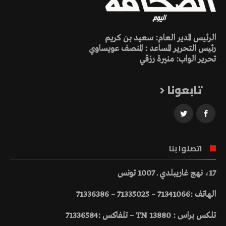
الرئيس المدير العام: سعيد بن كريم
رئيس التحرير المساعد : المنصف عويساوي
تحرير الواب: منيرة رزقي
تابعونا
اتصلوا بنا
17، نهج غاريبلدي ـ 1007 تونس
الهاتف :71341066 – 71335025 – 71336386
تلكس براس : 13880 TN – تلفاكس :71336584