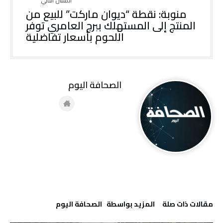
منوبة: نقطة “ديوان ماركت” للبيع من
المنتج إلى المستهلك ببرج العامري توفر
اللحوم بأسعار تفاضلية
‭ ‬الصحافة‭ ‬اليوم
‫مقالات ذات صلة‬
‫‫المزيد بواسطة‬ ‬ ‭ ‬الصحافة‭ ‬اليوم