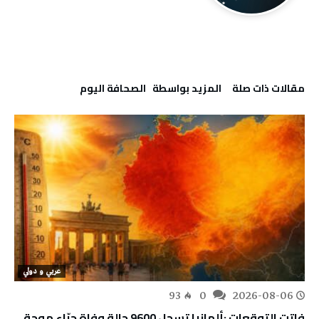
‫مقالات ذات صلة‬
‫‫المزيد بواسطة‬ ‬ ‭ ‬الصحافة‭ ‬اليوم
عربي و دولي
93
0
2026-08-06
فاتت التوقعات :ألمانيا تسجل 9600 حالة وفاة جرّاء موجة