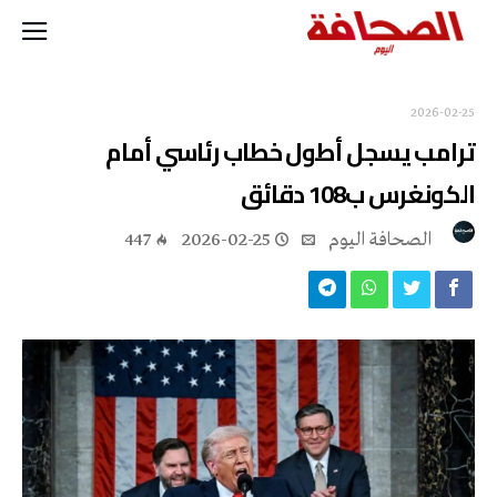
2026-02-25
ترامب يسجل أطول خطاب رئاسي أمام
الكونغرس ب108 دقائق
‭ ‬الصحافة‭ ‬اليوم
2026-02-25
447