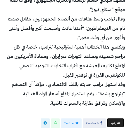
مشهد سياسي حاسم لرئاسته وللحزب الجمهوري، وفق ما نقله
موقع “سكاي نيوز”.
وقال ترامب وسط هتافات من أنصاره الجمهوريين، مقابل صمت
تام من الديمقراطيين: “أمتنا عادت وأصبحت أكبر وأفضل وأغنى
وأقوى من أي وقت مضى”.
ويكتسي هذا الخطاب أهمية استراتيجية لترامب، خاصة في ظل
تراجع شعبيته وتصاعد التوترات مع إيران، ومعاناة الأمريكيين من
ارتفاع تكاليف المعيشة مع اقتراب انتخابات التجديد النصفي
للكونغرس المقررة في نوفمبر المقبل.
وقد استهل ترامب حديثه بالملف الاقتصادي، مؤكداً أن التضخم
“يتراجع بشدة”، رغم استمرار ارتفاع أسعار المواد الغذائية
والإسكان والمرافق مقارنة بالسنوات الماضية.
‫‫ شاركها‬
Twitter
Facebook