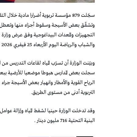
سجّلت 879 مؤسسة تربوية أضرارا مادية خلال
وتشقّق بعض الأسيجة وسقوط أجزاء منها وتعطل
التجهيزات والمعدات البيداغوجية وفق عرض وزارة ال
والشباب والرياضة اليوم الأربعاء 25 فيفري 2026 وفق ما ورد في موقع موزاييك افم.
وبيّنت الوزارة أن تسرّب المياه لقاعات التدريس م
سجلت بعض المدارس هبوطا موضعيا للأرضية ببعض
الرياح القوية والأمطار وانهيار بعض الأسيجة ج
التربوية أدنى من مستوى الطريق.
وقد تدخلت الوزارة حينيا لشفط المياه وإزالة عوامل
البنية التحتية 716 مليون دينار .