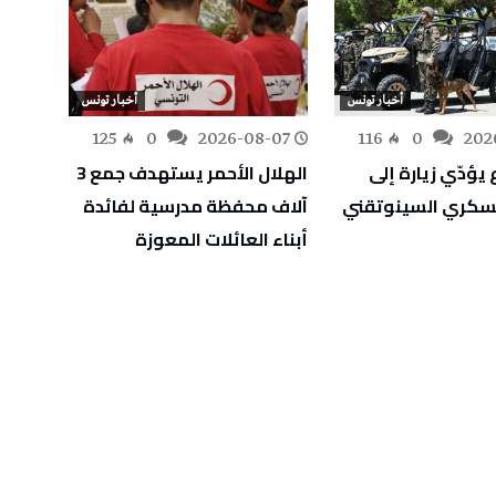
أخبار تونس
أخبار تونس
-07
125
0
2026-08-07
116
0
202
 يؤدّي زيارة إلى
الهلال الأحمر يستهدف جمع 3
وزير ا
عسكري السينوتقني
آلاف محفظة مدرسية لفائدة
إنجاز
أبناء العائلات المعوزة
للعاص