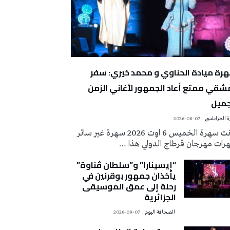
رة ميادة الحناوي و محمد خيري: سفر
شقي ممتع أعاد الجمهور لأغاني الزمن
جميل
 الطرابلسي
2026-08-07
كانت سهرة الخميس 6 اوت 2026 سهرة غير سائر
رات مهرجان قرطاج الدولي هذا …
“إيسينارا” و”سلطان ڤناوة”
يأخذان جمهور بوقرنين في
رحلة إلى عمق الموسيقى
الجزائرية
‭ ‬الصحافة‭ ‬اليوم
2026-08-07