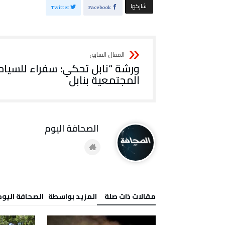
‫‫ شاركها‬
Twitter
Facebook
ورشة “نابل تحكي: سفراء للسياح
المجتمعية بنابل
‭ ‬الصحافة‭ ‬اليوم
‫مقالات ذات صلة‬
‫‫المزيد بواسطة‬ ‬ ‭ ‬الصحافة‭ ‬اليوم