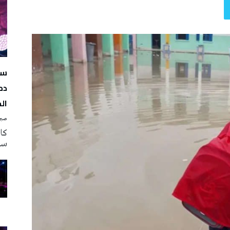
سه
دم
ال
صبرة
سه