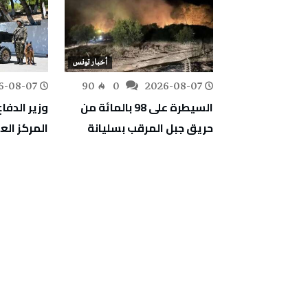
أخبار تونس
أخبار تونس
6-08-07
90
0
2026-08-07
159
0
تقييم أضرار غابة
السيطرة على 98 بالمائة من
وزير الدفاع
ا لإعادة
حريق جبل المرقب بسليانة
المركز ال