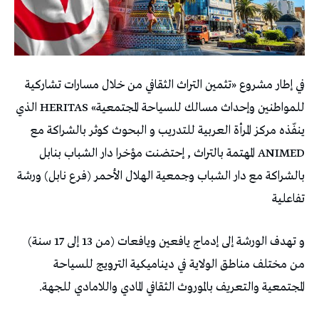
في إطار مشروع «تثمين التراث الثقافي من خلال مسارات تشاركية
للمواطنين وإحداث مسالك للسياحة المجتمعية» HERITAS الذي
ينفّذه مركز المرأة العربية للتدريب و البحوث كوثر بالشراكة مع
ANIMED المهتمة بالتراث , إحتضنت مؤخرا دار الشباب بنابل
بالشراكة مع دار الشباب وجمعية الهلال الأحمر (فرع نابل) ورشة
تفاعلية
و تهدف الورشة إلى إدماج يافعين ويافعات (من 13 إلى 17 سنة)
من مختلف مناطق الولاية في ديناميكية الترويج للسياحة
المجتمعية والتعريف بالموروث الثقافي المادي واللامادي للجهة.