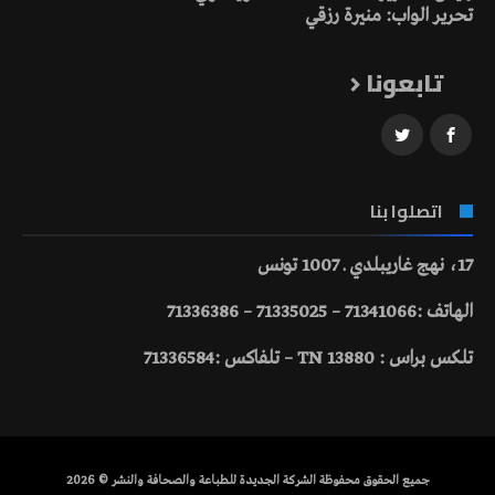
تحرير الواب: منيرة رزقي
تابعونا
اتصلوا بنا
17، نهج غاريبلدي ـ 1007 تونس
الهاتف :71341066 – 71335025 – 71336386
تلكس براس : 13880 TN – تلفاكس :71336584
جميع الحقوق محفوظة الشركة الجديدة للطباعة والصحافة والنشر © 2026