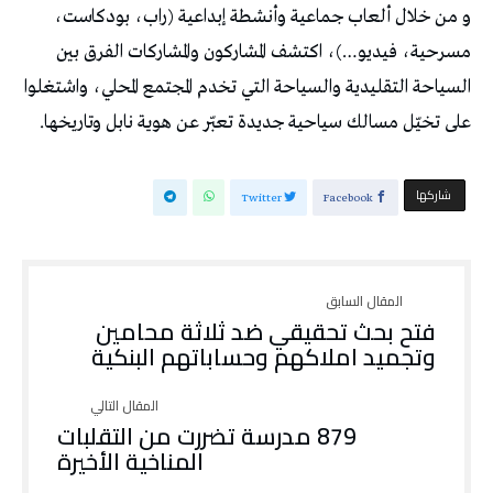
و من خلال ألعاب جماعية وأنشطة إبداعية (راب، بودكاست،
مسرحية، فيديو…)، اكتشف المشاركون والمشاركات الفرق بين
السياحة التقليدية والسياحة التي تخدم المجتمع المحلي، واشتغلوا
على تخيّل مسالك سياحية جديدة تعبّر عن هوية نابل وتاريخها.
‫‫ شاركها‬
Twitter
Facebook
فتح بحث تحقيقي ضد ثلاثة محامين
وتجميد املاكهم وحساباتهم البنكية
879 مدرسة تضررت من التقلبات
المناخية الأخيرة