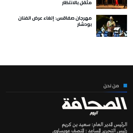
مثقل بالانتظار
مهرجان صفاقس: إلغاء عرض الفنان
بودشار
تونس الطقس
من نحن
الرئيس المدير العام: سعيد بن كريم
رئيس التحرير المساعد : المنصف عويساوي