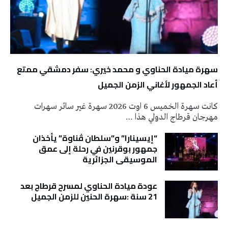
سهرة ميادة الحناوي و محمد خيري: سفر دمشقي ممتع
أعاد الجمهور لأغاني الزمن الجميل
كانت سهرة الخميس 6 اوت 2026 سهرة غير سائر سهرات
مهرجان قرطاج الدولي هذا …
“إيسينارا” و”سلطان ڤناوة” يأخذان
جمهور بوقرنين في رحلة إلى عمق
الموسيقى الجزائرية
عودة ميادة الحناوي لمسرح قرطاج بعد
21 سنة :سهرة الحنين للزمن الجميل