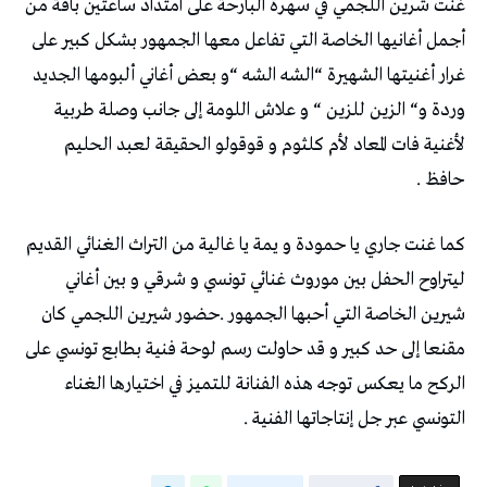
غنت شرين اللجمي في سهرة البارحة على امتداد ساعتين باقة من
أجمل أغانيها الخاصة التي تفاعل معها الجمهور بشكل كبير على
غرار أغنيتها الشهيرة “الشه الشه “و بعض أغاني ألبومها الجديد
وردة و“ الزين للزين “ و علاش اللومة إلى جانب وصلة طربية
لأغنية فات المعاد لأم كلثوم و قوقولو الحقيقة لعبد الحليم
حافظ .
كما غنت جاري يا حمودة و يمة يا غالية من التراث الغنائي القديم
ليتراوح الحفل بين موروث غنائي تونسي و شرقي و بين أغاني
شيرين الخاصة التي أحبها الجمهور .حضور شيرين اللجمي كان
مقنعا إلى حد كبير و قد حاولت رسم لوحة فنية بطابع تونسي على
الركح ما يعكس توجه هذه الفنانة للتميز في اختيارها الغناء
التونسي عبر جل إنتاجاتها الفنية .