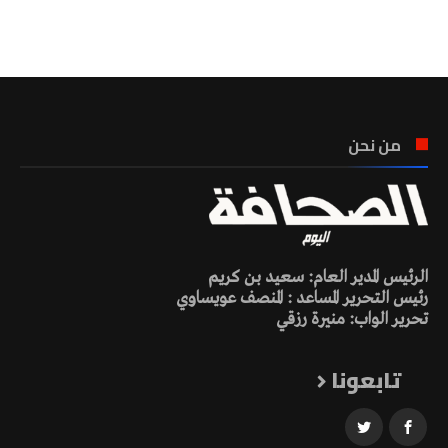
تونس الطقس
من نحن
الرئيس المدير العام: سعيد بن كريم
رئيس التحرير المساعد : المنصف عويساوي
تحرير الواب: منيرة رزقي
تابعونا