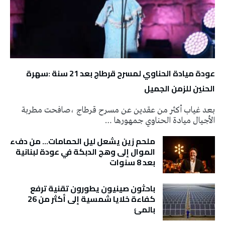
عودة ميادة الحناوي لمسرح قرطاج بعد 21 سنة :سهرة
الحنين للزمن الجميل
بعد غياب أكثر من عقدين عن مسرح قرطاج ،صافحت مطربة
الأجيال ميادة الحناوي جمهورها …
ملحم زين يشعل ليل الحمامات… من دفء
الموال إلى وهج الدبكة في عودة لبنانية
بعد 8 سنوات
باحثون صينيون يطورون تقنية ترفع
كفاءة خلايا شمسية إلى أكثر من 26
بالمئ