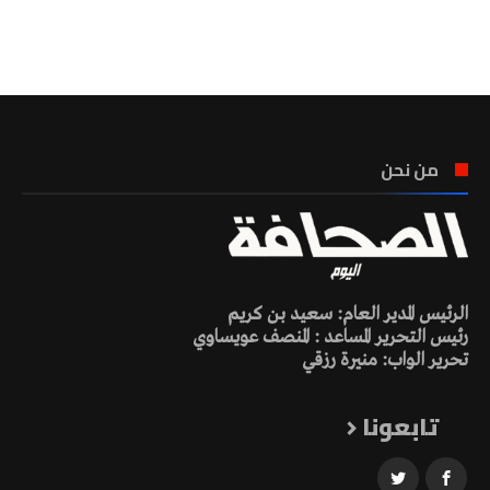
تونس الطقس
من نحن
الرئيس المدير العام: سعيد بن كريم
رئيس التحرير المساعد : المنصف عويساوي
تحرير الواب: منيرة رزقي
تابعونا