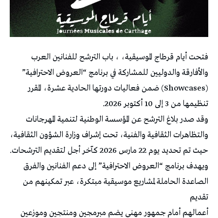
فتحت أيام قرطاج الموسيقية، ، باب الترشح للفنانين العرب
والأفارقة والدوليين للمشاركة في برنامج “العروض الاحترافية”
(Showcases) ضمن فعاليات دورتها الحادية عشرة، المقرر
تنظيمها من 3 إلى 10 أكتوبر 2026.
وقد صدر بلاغ الترشح عن المؤسسة الوطنية لتنمية المهرجانات
والتظاهرات الثقافية والفنية، تحت إشراف وزارة الشؤون الثقافية،
حيث تم تحديد يوم 22 مارس 2026 كآخر أجل لتقديم الترشحات.
ويهدف برنامج “العروض الاحترافية” إلى دعم الفنانين والفرق
الصاعدة الحاملة لمشاريع موسيقية مبتكرة، عبر تمكينهم من
تقديم
أعمالهم أمام جمهور مهني يضم مبرمجين ومنتجين وموزعين