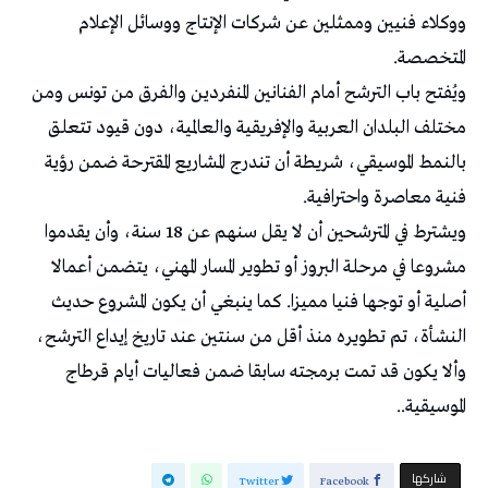
ووكلاء فنيين وممثلين عن شركات الإنتاج ووسائل الإعلام
المتخصصة.
ويُفتح باب الترشح أمام الفنانين المنفردين والفرق من تونس ومن
مختلف البلدان العربية والإفريقية والعالمية، دون قيود تتعلق
بالنمط الموسيقي، شريطة أن تندرج المشاريع المقترحة ضمن رؤية
فنية معاصرة واحترافية.
ويشترط في المترشحين أن لا يقل سنهم عن 18 سنة، وأن يقدموا
مشروعا في مرحلة البروز أو تطوير المسار المهني، يتضمن أعمالا
أصلية أو توجها فنيا مميزا. كما ينبغي أن يكون المشروع حديث
النشأة، تم تطويره منذ أقل من سنتين عند تاريخ إيداع الترشح،
وألا يكون قد تمت برمجته سابقا ضمن فعاليات أيام قرطاج
الموسيقية..
‫‫ شاركها‬
Twitter
Facebook