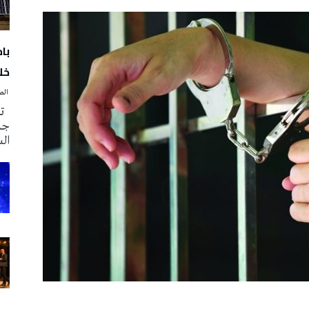
با
خلا
‭ ‬الصحافة‭ ‬اليوم
تم
جدي
ال