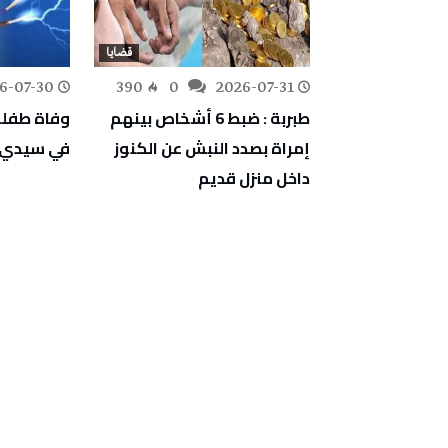
قضايا
قضايا
6-07-30
390
0
2026-07-31
268
0
خل نزل
طبربة : ضبط 6 أشخاص بينهم
وفاة طفلة
وزتهما 7 أكياس من مخدر
إمراة بصدد النبش عن الكنوز
في سيدي ب
داخل منزل قديم