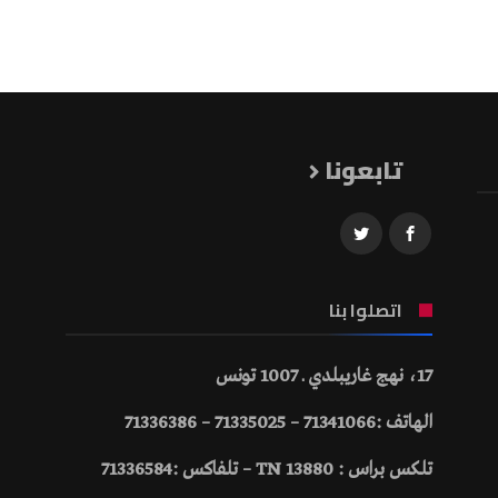
تابعونا
اتصلوا بنا
17، نهج غاريبلدي ـ 1007 تونس
الهاتف :71341066 – 71335025 – 71336386
تلكس براس : 13880 TN – تلفاكس :71336584