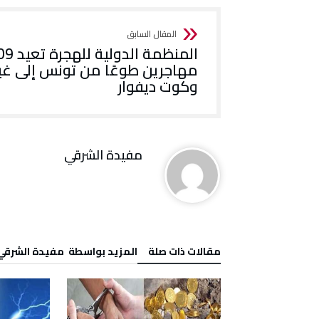
المنظمة الدولية ل
مهاجرين طوعًا من تونس إلى غين
وكوت ديفوار
مفيدة الشرقي
‫مقالات ذات صلة‬
‫‫المزيد بواسطة‬ ‬ مفيدة الشرقي