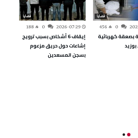
قضايا
قضايا
-28
188
0
2026-07-29
456
0
202
 بصعقة كهربائية
إيقاف 6 أشخاص بسبب ترويج
الإطا
وزيد
إشاعات حول حريق مزعوم
تبييض
بسجن المسعدين