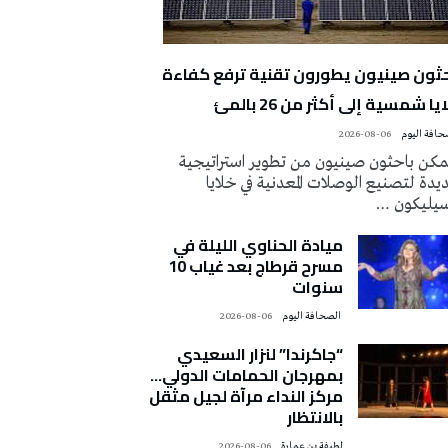
حثون صينيون يطورون تقنية ترفع كفاءة
يا شمسية إلى أكثر من 26 بالمئ
2026-08-06
كن باحثون صينيون من تطوير استراتيجية
دة لتصنيع الوصلات المعدنية في خلايا
سيليكون …
ميادة الحناوي الليلة في
مسرح قرطاج بعد غياب 10
سنوات
‭ ‬الصحافة‭ ‬اليوم
2026-08-06
“جاكرندا” لنزار السعيدي
بمهرجان الحمامات الدولي…
مركز النداء مرآة لجيل مثقل
بالانتظار
لطيفة بن عمارة
2026-08-06