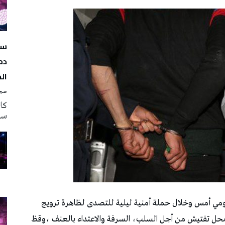
سه
دم
ال
صبرة
سه
ومي أمس وخلال حملة أمنية ليلية للتصدى لظاهرة ترويج
من إيقاف 30 عنصرا إجراميا محل تفتيش من أجل السلب، السرفة والاعتداء بالعنف ،وقظ