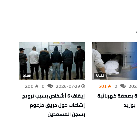
قضايا
قضايا
-28
200
0
2026-07-29
501
0
202
 بصعقة كهربائية
إيقاف 6 أشخاص بسبب ترويج
الإطا
وزيد
إشاعات حول حريق مزعوم
تبييض
بسجن المسعدين