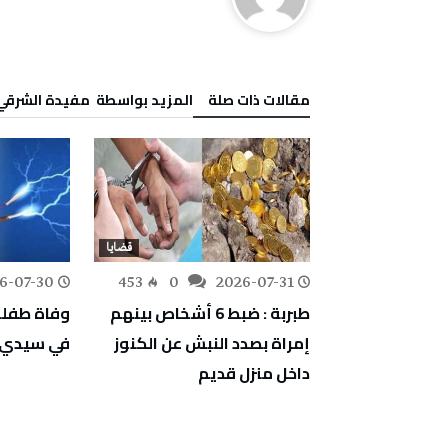
‫مقالات ذات صلة‬
‫‫المزيد بواسطة‬ ‬ مفيدة الشرقي
قضايا
قضايا
6-07-30
453
0
2026-07-31
276
0
خل نزل
طبربة : ضبط 6 أشخاص بينهم
وفاة طفلة
وزتهما 7 أكياس من مخدر
إمراة بصدد النبش عن الكنوز
في سيدي ب
داخل منزل قديم