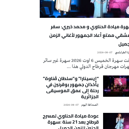
رة ميادة الحناوي و محمد خيري: سفر
شقي ممتع أعاد الجمهور لأغاني الزمن
جميل
 الطرابلسي
2026-08-07
كانت سهرة الخميس 6 اوت 2026 سهرة غير سائر
رات مهرجان قرطاج الدولي هذا …
“إيسينارا” و”سلطان ڤناوة”
يأخذان جمهور بوقرنين في
رحلة إلى عمق الموسيقى
الجزائرية
‭ ‬الصحافة‭ ‬اليوم
2026-08-07
عودة ميادة الحناوي لمسرح
قرطاج بعد 21 سنة :سهرة
الحنين للزمن الجميل