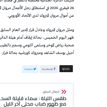
شرعت الدائرة الجنائية المختصّة بالنظر في قضايا ال
26 فيفري 2026 في استنطاق رجل الأعمال
عن أموال مروان المبروك لدى الاتّحاد الأوروبي.
ومثل مروان المبروك وعادل قرار المدير العام السا
ظهر اليوم الخميس، بحالة إيقاف أمام هيئة الدائرة ا
صحبة رياض الموخر وسلمى اللومي وسمير بالطيب
أحيل يوسف الشاهد ومبروك كورشيد بحالة فرار.
‫‫ شاركها‬
Twitter
Facebook
طقس الليلة : سماء قليلة السح
مع ظهور ضباب محلي آخر الليل