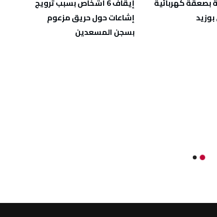
 بصعقة كهربائية
إيقاف 6 أشخاص بسبب ترويج
الإطا
وزيد
إشاعات حول حريق مزعوم
تبييض
بسجن المسعدين