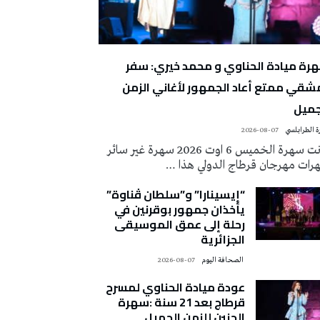
رة ميادة الحناوي و محمد خيري: سفر
شقي ممتع أعاد الجمهور لأغاني الزمن
جميل
 الطرابلسي
2026-08-07
كانت سهرة الخميس 6 اوت 2026 سهرة غير سائر
رات مهرجان قرطاج الدولي هذا …
“إيسينارا” و”سلطان ڤناوة”
يأخذان جمهور بوقرنين في
رحلة إلى عمق الموسيقى
الجزائرية
‭ ‬الصحافة‭ ‬اليوم
2026-08-07
عودة ميادة الحناوي لمسرح
قرطاج بعد 21 سنة :سهرة
الحنين للزمن الجميل