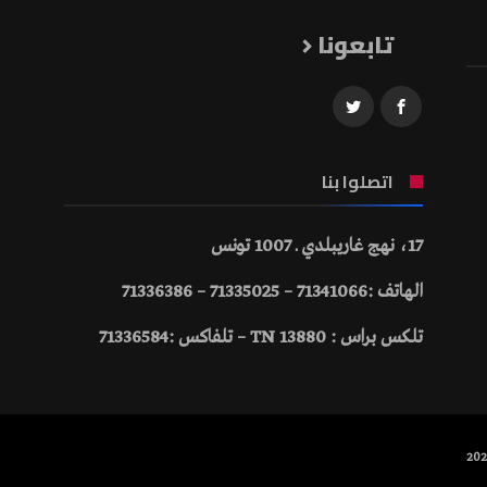
تابعونا
اتصلوا بنا
17، نهج غاريبلدي ـ 1007 تونس
الهاتف :71341066 – 71335025 – 71336386
تلكس براس : 13880 TN – تلفاكس :71336584