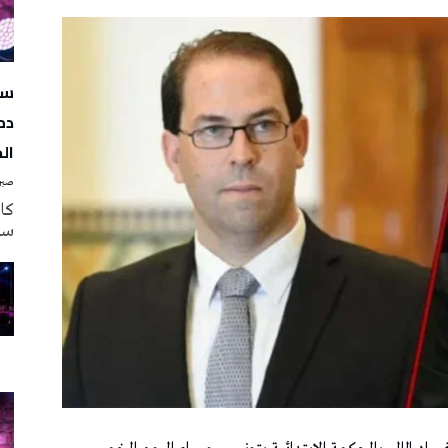
سه
دم
ال
صبرة
سه