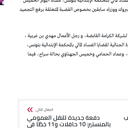
فساد المالي بالمحكمة الإبتدائية بتونس، مساء اليوم الخميس
 مروان المبروك ووزراء سابقين بخصوص القضبة المتعلقة برفع التجميد
بق لشركة الكرامة القابضة، و رجل الأعمال مهدي بن غربية ،
لجنائية لقضايا الفساد المالي بالمحكمة الإبتدائية بتونس،
، وعماد الحمامي وخميس الجهناوي بحالة سراح، فيما
ب
دفعة جديدة للنقل العمومي
بالمنستير: 10 حافلات و11 خطّا في