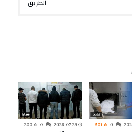
الطريق
قضايا
قضايا
-28
200
0
2026-07-29
501
0
202