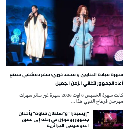
سهرة ميادة الحناوي و محمد خيري: سفر دمشقي ممتع
أعاد الجمهور لأغاني الزمن الجميل
كانت سهرة الخميس 6 اوت 2026 سهرة غير سائر سهرات
مهرجان قرطاج الدولي هذا …
“إيسينارا” و”سلطان ڤناوة” يأخذان
جمهور بوقرنين في رحلة إلى عمق
الموسيقى الجزائرية