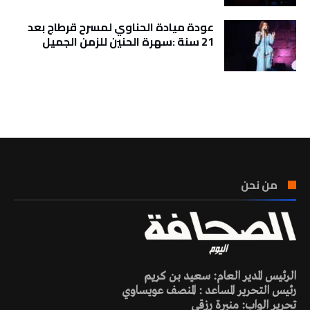
عودة ميادة الحناوي لمسرح قرطاج بعد
21 سنة :سهرة الحنين للزمن الجميل
تونس الطقس
من نحن
الرئيس المدير العام: سعيد بن كريم
رئيس التحرير المساعد : المنصف عويساوي
تحرير الواب: منيرة رزقي