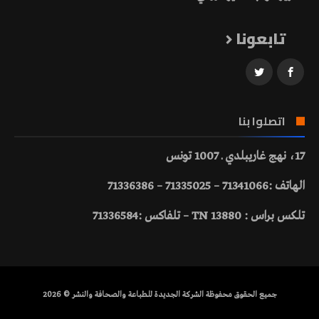
تابعونا
اتصلوا بنا
17، نهج غاريبلدي ـ 1007 تونس
الهاتف :71341066 – 71335025 – 71336386
تلكس براس : 13880 TN – تلفاكس :71336584
جميع الحقوق محفوظة الشركة الجديدة للطباعة والصحافة والنشر © 2026