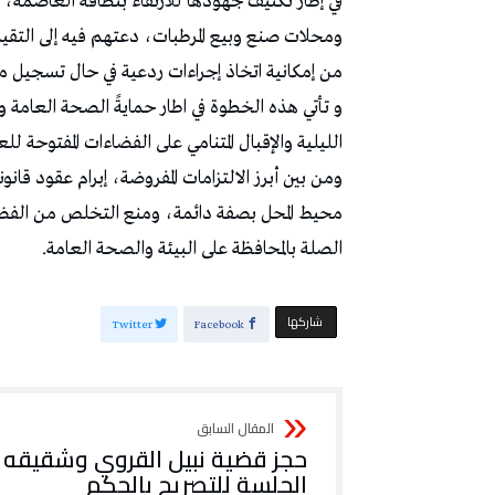
في إطار تكثيف جهودها للارتقاء بنظافة العاصمة، وج
ومحلات صنع وبيع المرطبات، دعتهم فيه إلى التقي
من إمكانية اتخاذ إجراءات ردعية في حال تسجيل م
و تأتي هذه الخطوة في اطار حمايةً الصحة العامة وص
الليلية والإقبال المتنامي على الفضاءات المفتوحة ل
ومن بين أبرز الالتزامات المفروضة، إبرام عقود قان
محيط المحل بصفة دائمة، ومنع التخلص من الفضلا
الصلة بالمحافظة على البيئة والصحة العامة.
‫‫ شاركها‬
Twitter
Facebook
حجز قضية نبيل القروي وشقيقه إ
الجلسة للتصريح بالحكم