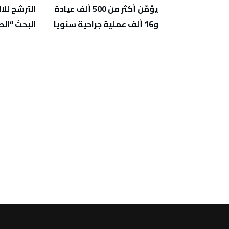
رات بسبب
يؤمّن أكثر من 500 ألف عيادة
الترشح للا
البحريين
و16 ألف عملية جراحية سنويا
البحث “الص