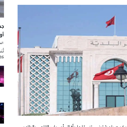
أوت 
‭ ‬الصحافة‭ ‬اليوم
2026 تزامنا مع