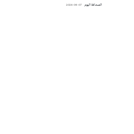
‭ ‬الصحافة‭ ‬اليوم
2026-08-07
تونس الطقس