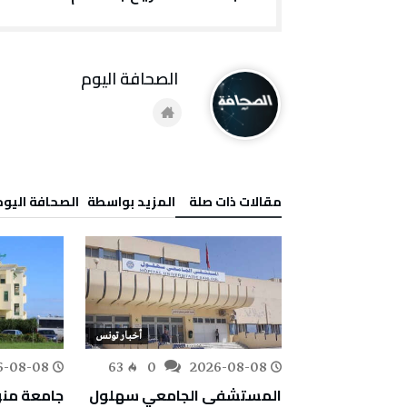
‭ ‬الصحافة‭ ‬اليوم
‫مقالات ذات صلة‬
‫‫المزيد بواسطة‬ ‬ ‭ ‬الصحافة‭ ‬اليوم
أخبار تونس
أخبار تونس
6-08-08
63
0
2026-08-08
132
0
ية للملاحة
المستشفى الجامعي سهلول
جامعة منو