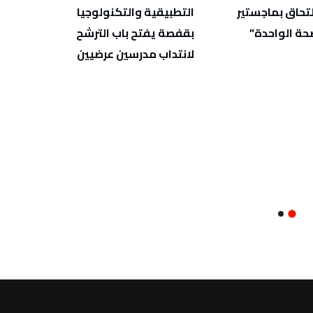
لتحاق بماجستير
التطبيقية والتكنولوجيا
للفئات ال
حة الواحدة”
بقفصة يفتح باب الترشح
لانتداب مدرسين عرضيين