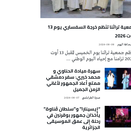
جمعية تراثنا تنَظم خرجة السفساري يوم 13
2026
2026-08-08
تُنظم جمعية تراثنا يوم الخميس المقبل 13 أوت
 إحياء اليوم الوطني …
سهرة ميادة الحناوي و
محمد خيري: سفر دمشقي
ممتع أعاد الجمهور لأغاني
الزمن الجميل
صبرة الطرابلسي
2026-08-07
“إيسينارا” و”سلطان ڤناوة”
يأخذان جمهور بوقرنين في
رحلة إلى عمق الموسيقى
الجزائرية