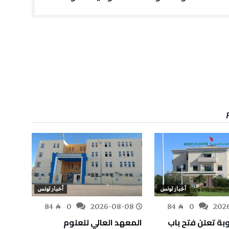
أخبار تونس
أخبار تونس
-08
84
0
2026-08-08
84
0
202
بة تعلن فتح باب
المعهد العالي للعلوم
الترفي