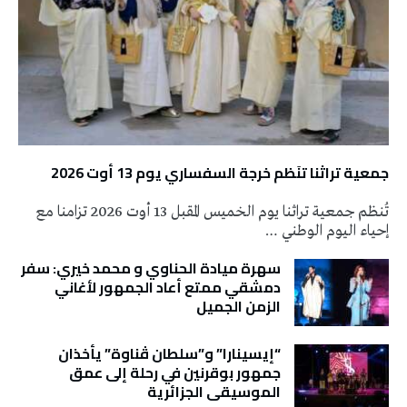
جمعية تراثنا تنَظم خرجة السفساري يوم 13 أوت 2026
تُنظم جمعية تراثنا يوم الخميس المقبل 13 أوت 2026 تزامنا مع
إحياء اليوم الوطني …
سهرة ميادة الحناوي و محمد خيري: سفر
دمشقي ممتع أعاد الجمهور لأغاني
الزمن الجميل
“إيسينارا” و”سلطان ڤناوة” يأخذان
جمهور بوقرنين في رحلة إلى عمق
الموسيقى الجزائرية