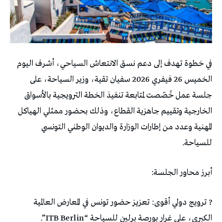
في خطوة تهدف إلى دعم نسق الانتعاش السياحي، أشرف اليوم
الخميس 26 فيفري 2026 سفيان تقية، وزير السياحة، على
جلسة عمل خُصّصت لمتابعة تنفيذ الخطة الترويجية بالأسواق
الخارجية وتقييم جاهزية القطاع، وذلك بحضور ممثلي الهياكل
المهنية وعدد من إطارات الوزارة والديوان الوطني التونسي
للسياحة.
أبرز محاور الجلسة:
? ترويج دولي أقوى: تعزيز حضور تونس في المعارض العالمية
الكبرى، على غرار بورصة برلين للسياحة “ITB Berlin”.