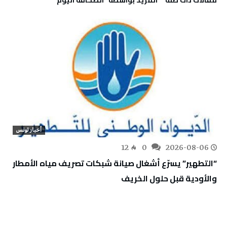
‫مقالات ذات صلة‬
‫‫المزيد بواسطة‬ ‬ ‭ ‬الصحافة‭ ‬اليوم
أخبار تونس
12
0
2026-08-06
“التطهير” يسرّع أشغال صيانة شبكات تصريف مياه الأمطار
والأودية قبل حلول الخريف