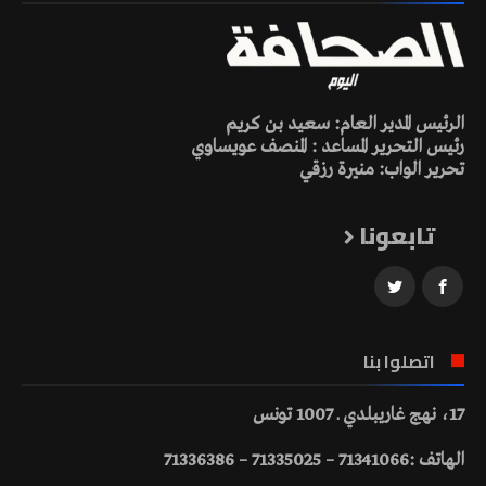
الرئيس المدير العام: سعيد بن كريم
رئيس التحرير المساعد : المنصف عويساوي
تحرير الواب: منيرة رزقي
تابعونا
اتصلوا بنا
17، نهج غاريبلدي ـ 1007 تونس
الهاتف :71341066 – 71335025 – 71336386