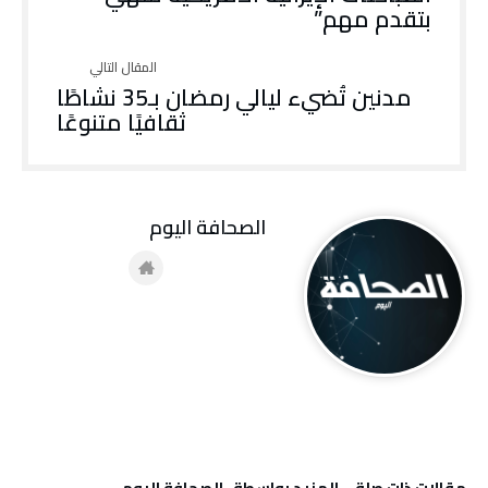
بتقدم مهم”
مدنين تُضيء ليالي رمضان بـ35 نشاطًا
ثقافيًا متنوعًا
‭ ‬الصحافة‭ ‬اليوم