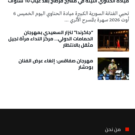
ميادة الحناوي الليلة في مسرح قرطاج بعد غياب 10 سنوات
تحيي الفنانة السورية الكبيرة ميادة الحناوي اليوم الخميس 6
أوت 2026 سهرة بالمسرح الأثري …
“جاكرندا” لنزار السعيدي بمهرجان
الحمامات الدولي… مركز النداء مرآة لجيل
مثقل بالانتظار
مهرجان صفاقس: إلغاء عرض الفنان
بودشار
تونس الطقس
من نحن