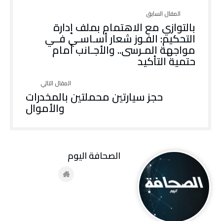
بالتوازي مع الاهتمام بملف إدارة
التحكيم: الفـوز شعار أسـاسـي فــي
مواجهة المـرسى.. والأجـانب أمام
حتمية التأكيد
حجز سيارتين محملتين بالمخدرات
والأموال
‭ ‬الصحافة‭ ‬اليوم