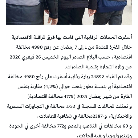
أسفرت الحملات الرقابية التي قامت بها فرق المراقبة الاقتصادية
خلال الفترة الممتدة من 1 إلى 7 رمضان عن رفع 4980 مخالفة
اقتصادية، حسب البلاغ الصادر اليوم الخميس 26 فيفري 2026
عن وزارة التجارة وتنمية الصادرات.
وقد تم القيام 24892 زيارة رقابية أسفرت على رفع 4980 مخالفة
اقتصادية أي بنسبة تطور بلغت حوالي (%4,2) مقارنة بنفس
الفترة من شهر رمضان 2025 (4779 مخالفة اقتصادية)
و تمثلت المخالفات المسجلة في 1752 مخالفة في التجاوزات السعرية
والاحتكارية، و-2387مخالفة في شفافية المعاملات،
و 69 مخالفات في التلاعب بالدعم و772 مخالفة أخرى في الجودة
والميتورولوجيا وبقية المجالات،