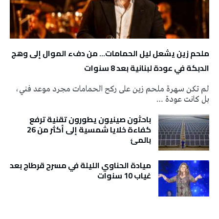
ملحم زين يشعل ليل الحمامات… من دفء الموال إلى وهج
الدبكة في عودة لبنانية بعد 8 سنوات
لم تكن سهرة ملحم زين على ركح الحمامات مجرد موعد فني،
بل كانت عودة …
باحثون صينيون يطورون تقنية ترفع
كفاءة خلايا شمسية إلى أكثر من 26
بالمئ
ميادة الحناوي الليلة في مسرح قرطاج بعد
غياب 10 سنوات
تونس الطقس