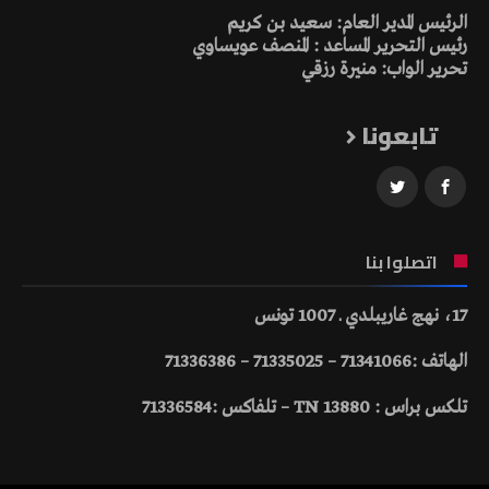
الرئيس المدير العام: سعيد بن كريم
رئيس التحرير المساعد : المنصف عويساوي
تحرير الواب: منيرة رزقي
تابعونا
اتصلوا بنا
17، نهج غاريبلدي ـ 1007 تونس
الهاتف :71341066 – 71335025 – 71336386
تلكس براس : 13880 TN – تلفاكس :71336584