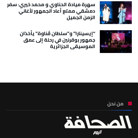
سهرة ميادة الحناوي و محمد خيري: سفر
دمشقي ممتع أعاد الجمهور لأغاني
الزمن الجميل
“إيسينارا” و”سلطان ڤناوة” يأخذان
جمهور بوقرنين في رحلة إلى عمق
الموسيقى الجزائرية
تونس الطقس
من نحن