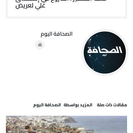
علي لعريض
‭ ‬الصحافة‭ ‬اليوم
‫مقالات ذات صلة‬
‫‫المزيد بواسطة‬ ‬ ‭ ‬الصحافة‭ ‬اليوم