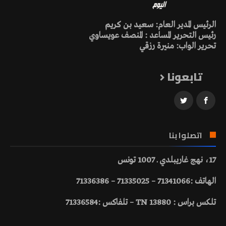
الرئيس المدير العام: سعيد بن كريم
رئيس التحرير المساعد : المنصف عويساوي
تحرير الواب: منيرة رزقي
تابعونا
اتصلوا بنا
17، نهج غاريبلدي ـ 1007 تونس
الهاتف :71341066 – 71335025 – 71336386
تلكس براس : 13880 TN – تلفاكس :71336584