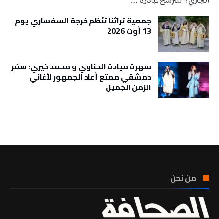
الجاري، للترشح لمبادرة …
جمعية تراثنا تنَظم خرجة السفساري يوم
13 أوت 2026
سهرة ميادة الحناوي و محمد خيري: سفر
دمشقي ممتع أعاد الجمهور لأغاني
الزمن الجميل
تونس الطقس
من نحن