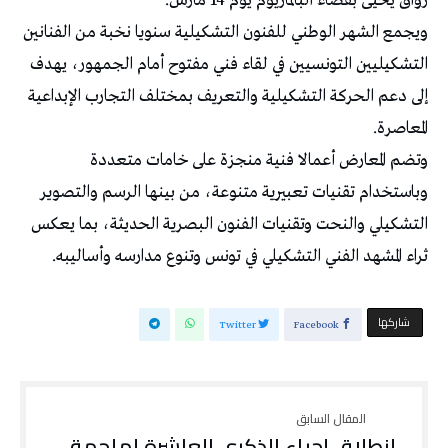
رواق يحيى بفضاء البالماريوم يوم 14 مارس.
ويجمع الشهر الوطني للفنون التشكيلية سنويا نخبة من الفنانين
التشكيليين التونسيين في لقاء فني مفتوح أمام الجمهور، يهدف
إلى دعم الحركة التشكيلية والتعريف بمختلف التجارب الإبداعية
المعاصرة.
وتضم المعارض أعمالا فنية منجزة على خامات متعددة
وباستخدام تقنيات تعبيرية متنوعة، من بينها الرسم والتصوير
التشكيلي والنحت وتقنيات الفنون البصرية الحديثة، بما يعكس
ثراء المشهد الفني التشكيلي في تونس وتنوع مدارسه وأساليبه.
‫‫ شاركها‬
Twitter
Facebook
إنطلاق إحياء الذكرى العاشرة لملحمة