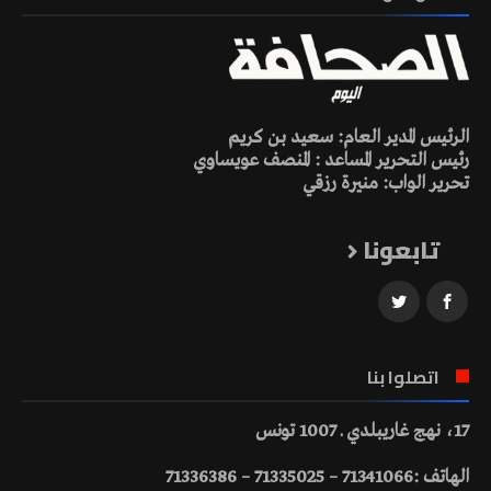
الرئيس المدير العام: سعيد بن كريم
رئيس التحرير المساعد : المنصف عويساوي
تحرير الواب: منيرة رزقي
تابعونا
اتصلوا بنا
17، نهج غاريبلدي ـ 1007 تونس
الهاتف :71341066 – 71335025 – 71336386