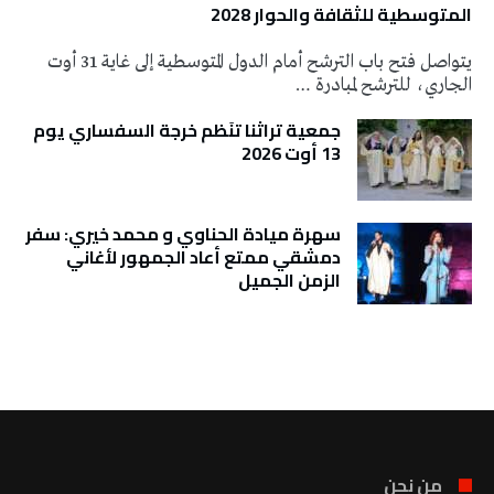
المتوسطية للثقافة والحوار 2028
يتواصل فتح باب الترشح أمام الدول المتوسطية إلى غاية 31 أوت
الجاري، للترشح لمبادرة …
جمعية تراثنا تنَظم خرجة السفساري يوم
13 أوت 2026
سهرة ميادة الحناوي و محمد خيري: سفر
دمشقي ممتع أعاد الجمهور لأغاني
الزمن الجميل
تونس الطقس
من نحن