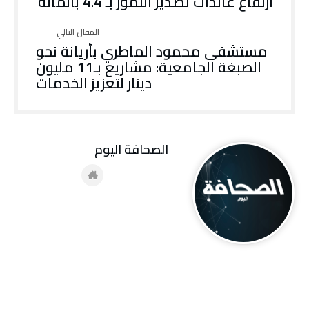
ارتفاع عائدات تصدير التمور بـ 4.4 بالمائة
مستشفى محمود الماطري بأريانة نحو
الصبغة الجامعية: مشاريع بـ11 مليون
دينار لتعزيز الخدمات
‭ ‬الصحافة‭ ‬اليوم