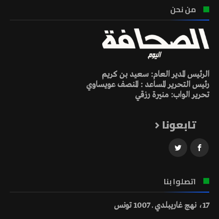
من نحن
الرئيس المدير العام: سعيد بن كريم
رئيس التحرير المساعد : المنصف عويساوي
تحرير الواب: منيرة رزقي
تابعونا
اتصلوا بنا
17، نهج غاريبلدي ـ 1007 تونس