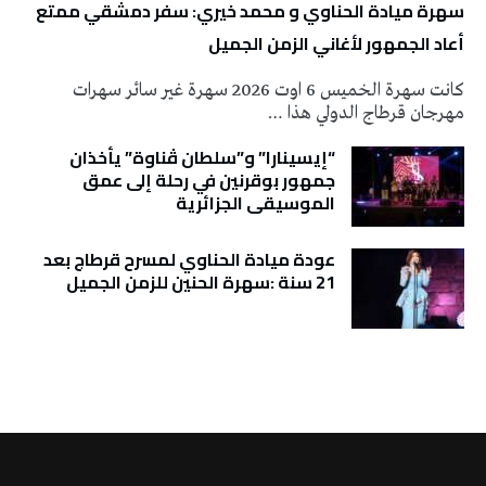
سهرة ميادة الحناوي و محمد خيري: سفر دمشقي ممتع
أعاد الجمهور لأغاني الزمن الجميل
كانت سهرة الخميس 6 اوت 2026 سهرة غير سائر سهرات
مهرجان قرطاج الدولي هذا …
“إيسينارا” و”سلطان ڤناوة” يأخذان
جمهور بوقرنين في رحلة إلى عمق
الموسيقى الجزائرية
عودة ميادة الحناوي لمسرح قرطاج بعد
21 سنة :سهرة الحنين للزمن الجميل
تونس الطقس