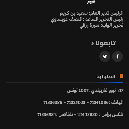
الرئيس المدير العام: سعيد بن كريم
رئيس التحرير المساعد : المنصف عويساوي
تحرير الواب: منيرة رزقي
تابعونا
اتصلوا بنا
17، نهج غاريبلدي ـ 1007 تونس
الهاتف :71341066 – 71335025 – 71336386
تلكس براس : 13880 TN – تلفاكس :71336584