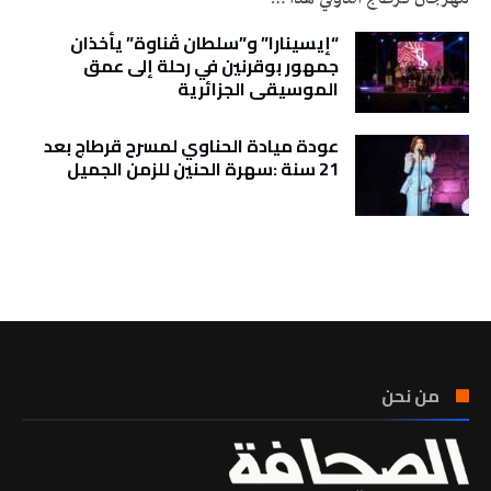
“إيسينارا” و”سلطان ڤناوة” يأخذان
جمهور بوقرنين في رحلة إلى عمق
الموسيقى الجزائرية
عودة ميادة الحناوي لمسرح قرطاج بعد
21 سنة :سهرة الحنين للزمن الجميل
تونس الطقس
من نحن