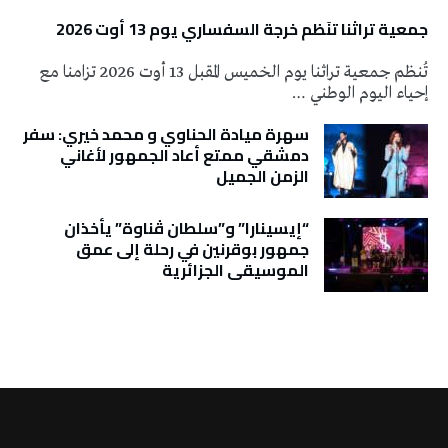
جمعية تراثنا تنَظم خرجة السفساري يوم 13 أوت 2026
تُنظم جمعية تراثنا يوم الخميس المقبل 13 أوت 2026 تزامنا مع
إحياء اليوم الوطني …
سهرة ميادة الحناوي و محمد خيري: سفر
دمشقي ممتع أعاد الجمهور لأغاني
الزمن الجميل
“إيسينارا” و”سلطان ڤناوة” يأخذان
جمهور بوقرنين في رحلة إلى عمق
الموسيقى الجزائرية
تونس الطقس