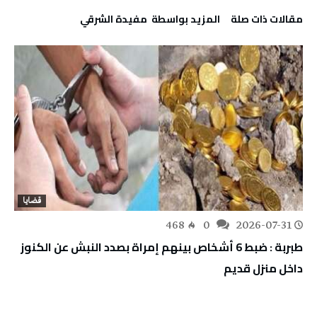
‫مقالات ذات صلة‬
‫‫المزيد بواسطة‬ ‬ مفيدة الشرقي
قضايا
468
0
2026-07-31
طبربة : ضبط 6 أشخاص بينهم إمراة بصدد النبش عن الكنوز
داخل منزل قديم