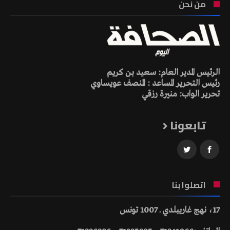
من نحن
الرئيس المدير العام: سعيد بن كريم
رئيس التحرير المساعد : المنصف عويساوي
تحرير الواب: منيرة رزقي
تابعونا
اتصلوا بنا
17، نهج غاريبلدي ـ 1007 تونس